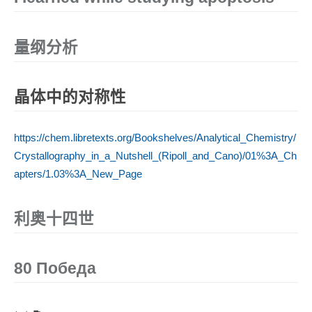
量纲分析
晶体中的对称性
https://chem.libretexts.org/Bookshelves/Analytical_Chemistry/
Crystallography_in_a_Nutshell_(Ripoll_and_Cano)/01%3A_Ch
apters/1.03%3A_New_Page
利奥十四世
80 Победа