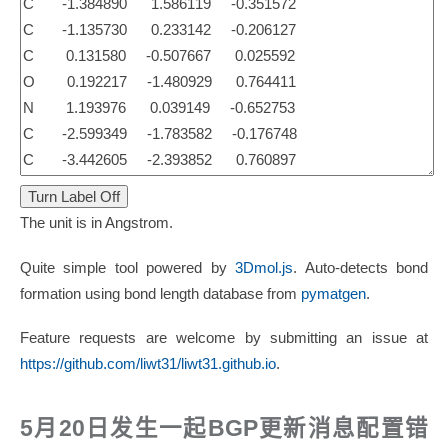
The unit is in Angstrom.
Quite simple tool powered by
3Dmol.js
. Auto-detects bond
formation using bond length database from
pymatgen
.
Feature requests are welcome by submitting an issue at
https://github.com/liwt31/liwt31.github.io
.
5月20日发生一起BGP更新消息配置错