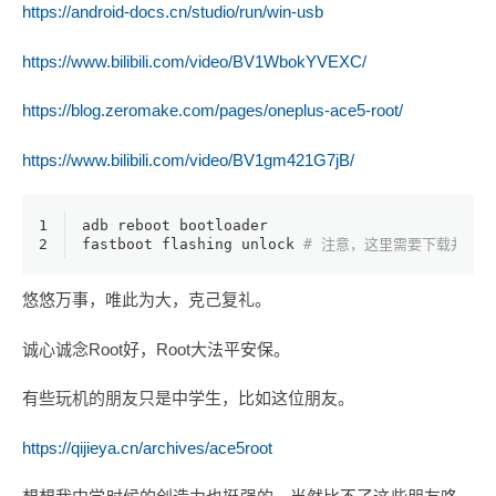
https://android-docs.cn/studio/run/win-usb
https://www.bilibili.com/video/BV1WbokYVEXC/
https://blog.zeromake.com/pages/oneplus-ace5-root/
https://www.bilibili.com/video/BV1gm421G7jB/
1
adb reboot bootloader
2
fastboot flashing unlock 
# 注意，这里需要下载并安装上面
悠悠万事，唯此为大，克己复礼。
诚心诚念Root好，Root大法平安保。
有些玩机的朋友只是中学生，比如这位朋友。
https://qijieya.cn/archives/ace5root