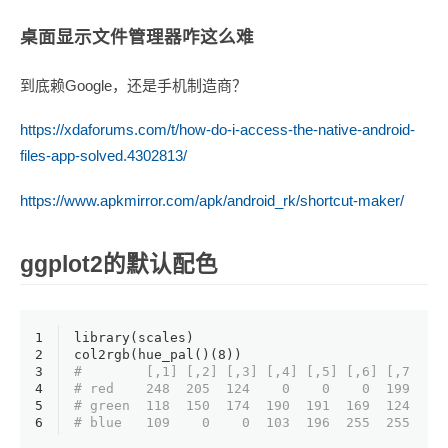
桌面显示文件管理器咋这么难
到底赖Google，还是手机制造商？
https://xdaforums.com/t/how-do-i-access-the-native-android-
files-app-solved.4302813/
https://www.apkmirror.com/apk/android_rk/shortcut-maker/
ggplot2的默认配色
1
library(scales)
2
col2rgb(hue_pal()(
8
))
3
#        [,1] [,2] [,3] [,4] [,5] [,6] [,7] [,
4
# red    248  205  124    0    0    0  199  25
5
# green  118  150  174  190  191  169  124   9
6
# blue   109    0    0  103  196  255  255  20