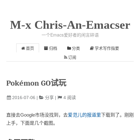
M-x Chris-An-Emacser
一个Emacs爱好者的闲言碎语
首页
归档
分类
学术写作指要
订阅
Pokémon GO试玩
2016-07-06
|
分享
|
4
阅读
直接去Google市场没找到，去
爱范儿的报道里
下载到了。刚刚
上手，下面是几个截图。