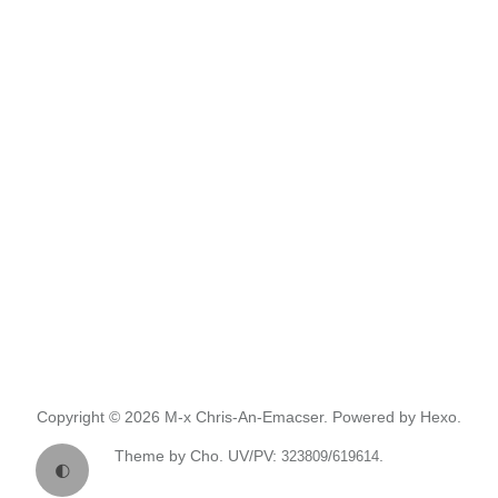
Copyright © 2026
M-x Chris-An-Emacser.
Powered by
Hexo.
Theme
by
Cho.
UV/PV:
/
.
323809
619614
🌓