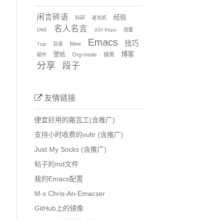
闲言碎语
经验
科研
老司机
名人名言
DNS
320 Kbps
流量
Emacs
技巧
Mew
7zip
目录
博客
壁纸
Org-mode
搞笑
邮件
分享
段子
友情链接
便宜好用的搬瓦工(含推广)
支持小时收费的vultr (含推广)
Just My Socks (含推广)
帖子的md文件
我的Emacs配置
M-x Chris-An-Emacser
GitHub上的镜像