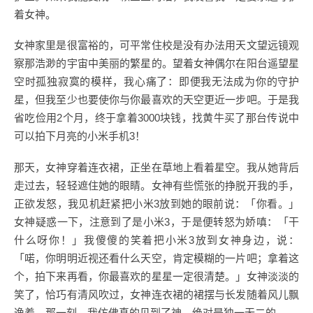
着女神。
女神家里是很富裕的，可平常住校是没有办法用天文望远镜观
察那浩渺的宇宙中美丽的繁星的。望着女神偶尔在阳台遥望星
空时孤独寂寞的模样，我心痛了：即便我无法成为你的守护
星，但我至少也要使你与你最喜欢的天空更近一步吧。于是我
省吃俭用2个月，终于拿着3000块钱，找黄牛买了那台传说中
可以拍下月亮的小米手机3！
那天，女神穿着连衣裙，正坐在草地上看着星空。我从她背后
走过去，轻轻遮住她的眼睛。女神有些慌张的挣脱开我的手，
正欲发怒，我见机赶紧把小米3放到她的眼前说：「你看。」
女神疑惑一下，注意到了是小米3，于是便转怒为娇嗔：「干
什么呀你！」我傻傻的笑着把小米3放到女神身边，说：
「喏，你明明近视还看什么天空，肯定模糊的一片吧；拿着这
个，拍下来再看，你最喜欢的星星一定很清楚。」女神淡淡的
笑了，恰巧有清风吹过，女神连衣裙的裙摆与长发随着风儿飘
逸着，那一刻，我仿佛真的见到了神，绝对是独一无二的。