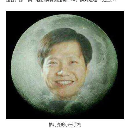
拍月亮的小米手机