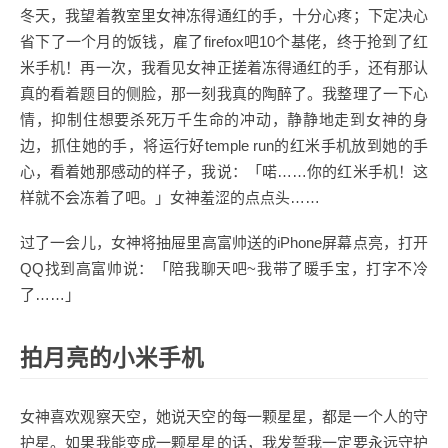
冬天，我望着教室里女神冻得通红的手，十分心疼；下定决心
省下了一个月的饭钱，雇了firefox吧10个基佬，终于抢到了红
米手机！再一次，我看见女神正搓着冻得通红的手，还有那认
真的看着题目的侧脸，那一刻我真的陶醉了。我整理了一下心
情，抑制住想要杀死万千生命的冲动，静静地走到女神的身
边，抓住她的手，将运行好temple run的红米手机放到她的手
心，看着她那感动的样子，我说：「喏……你的红米手机！这
样就不会冻着了吧。」女神羞涩的点点头……
过了一会儿，女神将抽屉里高富帅送的iPhone屏幕点亮，打开
QQ找到高富帅说：「陪我聊天吧~我带了暖手宝，打字不冷
了……」
拍月亮的小米手机
女神喜欢观察天空，她说天空的每一颗星星，都是一个人的守
护星。如果我能变成一颗星星的话，我发誓我一定要永远守护