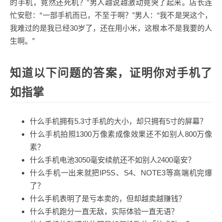
的手机，竟然还死机？”男人越说越激动竟哭了起来。店长连
忙安慰：“一部手机而已，不至于啊？”男人：“我不是哭这个，
我难过的是我已经30岁了，还在用小米，这根本不是我要的人
生啊。”
知道以下问题的答案，证明你对手机了
如指掌
什么手机拥有5.3寸手机的大小，却只拥有5寸的屏幕？
什么手机拍照1300万像素成像效果还不如别人800万像
素？
什么手机电池3050毫安续航还不如别人2400毫安？
什么手机一出来就把IP5S、S4、NOTE3等高端机完爆
了？
什么手机表明了是亏本卖的，但却越卖越赚钱？
什么手机跑分一直无敌，实际体验一直无语？