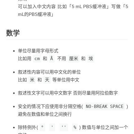
可以加入中文内容 比如「5 mL PBS缓冲液」写做「5
mL的PBS缓冲液」
数学
单位尽量用字母形式
比如用
cm
和
Å
不用
厘米
和
埃
叙述性内容可以用中文化的单位
比如
米
和
天
等单位用中文
叙述性文字可以用中文数字 否则尽量用阿拉伯数字
安全的情况下应使用非分隔空格(
NO-BREAK SPACE
)
避免在数值和单位之间换行
除特例外(
°
'
''
%
) 数值与单位之间加一个