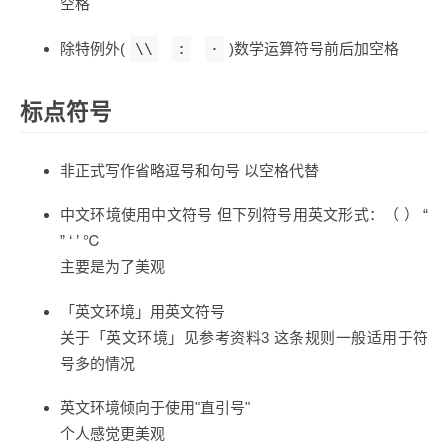
空格
除特例外(
\\
:
·
)数学运算符号前后加空格
标点符号
非正式写作省略逗号和句号 以空格代替
中文环境使用中文符号 但下列符号用英文形式：（ ） “
” ‘ ’ ℃
主要是为了美观
「英文环境」用英文符号
关于「英文环境」见参考资料3 这条规则一般适用于符
号多的情况
英文环境倾向于使用"直引号"
个人感觉更美观