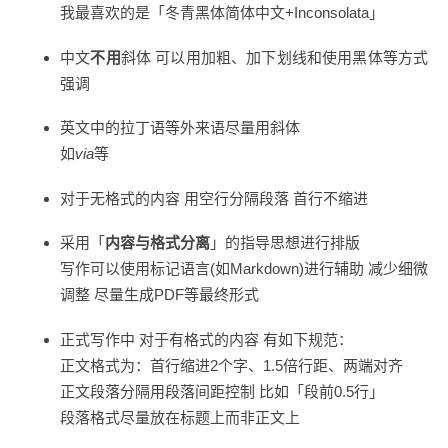
我最喜欢的是「冬青黑体简体中文+Inconsolata」
中文
不用
斜体 可以用加粗、加下划线和使用黑体等方式
强调
英文中的拉丁语等外来语尽量用斜体
如
via
等
对于无格式的内容 用空行分隔段落 首行不缩进
采用「
内容与格式分离
」的指导思想进行排版
写作可以使用标记语言(如Markdown)进行辅助 减少细微
调整 尽量生成PDF等最终形式
正式写作中 对于有格式的内容 有如下规范：
正文格式为：首行缩进2个字、1.5倍行距、两端对齐
正文段落分隔用段落间距控制 比如「段前0.5行」
段落格式尽量放在标题上而非正文上