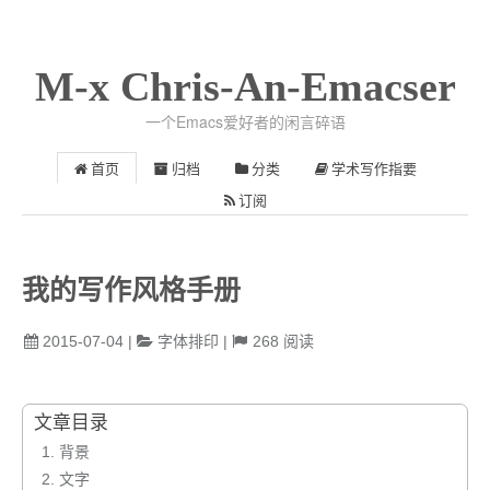
M-x Chris-An-Emacser
一个Emacs爱好者的闲言碎语
首页
归档
分类
学术写作指要
订阅
我的写作风格手册
2015-07-04
|
字体排印
|
268
阅读
文章目录
1.
背景
2.
文字