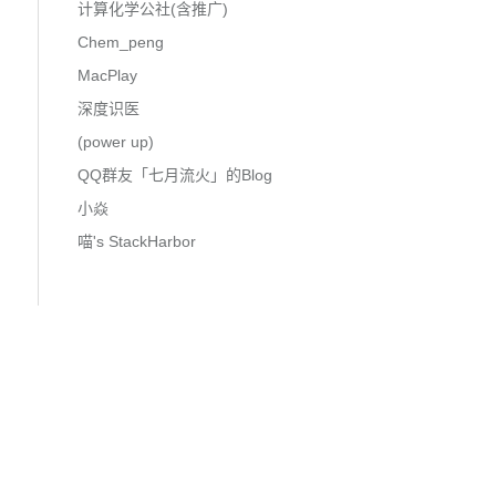
计算化学公社(含推广)
Chem_peng
MacPlay
深度识医
(power up)
QQ群友「七月流火」的Blog
小焱
喵's StackHarbor