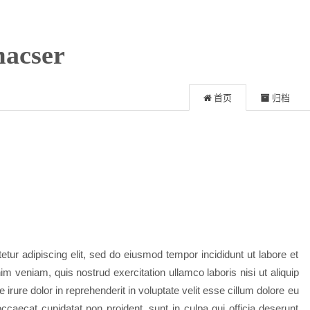
acser
首页
归档
tur adipiscing elit, sed do eiusmod tempor incididunt ut labore et
m veniam, quis nostrud exercitation ullamco laboris nisi ut aliquip
ure dolor in reprehenderit in voluptate velit esse cillum dolore eu
 occaecat cupidatat non proident, sunt in culpa qui officia deserunt