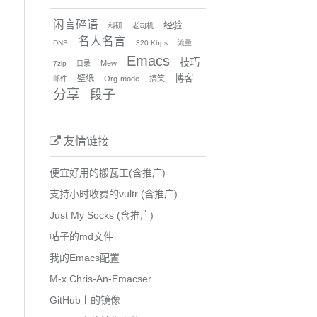
闲言碎语
经验
科研
老司机
名人名言
DNS
320 Kbps
流量
Emacs
技巧
Mew
7zip
目录
博客
壁纸
Org-mode
搞笑
邮件
分享
段子
友情链接
便宜好用的搬瓦工(含推广)
支持小时收费的vultr (含推广)
Just My Socks (含推广)
帖子的md文件
我的Emacs配置
M-x Chris-An-Emacser
GitHub上的镜像