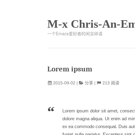
M-x Chris-An-Em
一个Emacs爱好者的闲言碎语
Lorem ipsum
2015-09-02
|
分享
|
213
阅读
Lorem ipsum dolor sit amet, consecte
dolore magna aliqua. Ut enim ad mini
ex ea commodo consequat. Duis aute ir
fugiat nulla pariatur. Excepteur sint