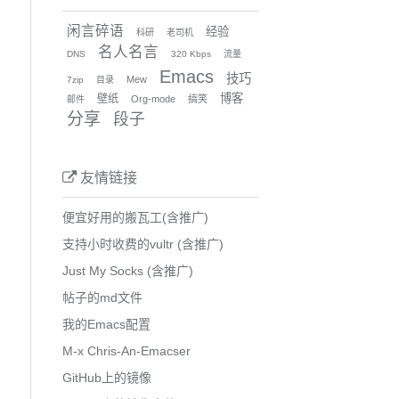
闲言碎语
经验
科研
老司机
名人名言
DNS
320 Kbps
流量
Emacs
技巧
Mew
7zip
目录
博客
壁纸
Org-mode
搞笑
邮件
分享
段子
友情链接
便宜好用的搬瓦工(含推广)
支持小时收费的vultr (含推广)
Just My Socks (含推广)
帖子的md文件
我的Emacs配置
M-x Chris-An-Emacser
GitHub上的镜像