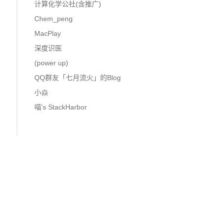
计算化学公社(含推广)
Chem_peng
MacPlay
深度识医
(power up)
QQ群友「七月流火」的Blog
小焱
喵's StackHarbor