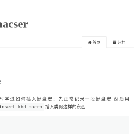
acser
首页
归档
读
 当时学过如何插入键盘宏：先正常记录一段键盘宏 然后用
insert-kbd-macro
插入类似这样的东西