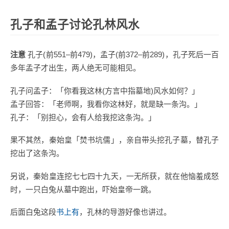
孔子和孟子讨论孔林风水
注意
孔子(前551–前479)，孟子(前372–前289)，孔子死后一百
多年孟子才出生，两人绝无可能相见。
孔子问孟子：「你看我这林(方言中指墓地)风水如何？」
孟子回答：「老师啊，我看你这林好，就是缺一条沟。」
孔子：「别担心，会有人给我挖这条沟。」
果不其然，秦始皇「焚书坑儒」，亲自带头挖孔子墓，替孔子
挖出了这条沟。
另说，秦始皇连挖七七四十九天，一无所获，就在他恼羞成怒
时，一只白兔从墓中跑出，吓始皇帝一跳。
后面白兔这段
书上有
，孔林的导游好像也讲过。