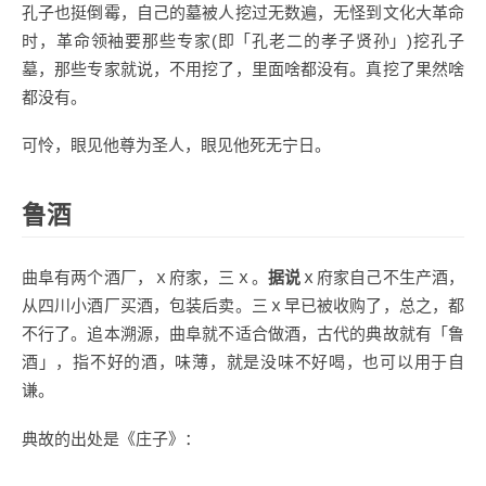
孔子也挺倒霉，自己的墓被人挖过无数遍，无怪到文化大革命
时，革命领袖要那些专家(即「孔老二的孝子贤孙」)挖孔子
墓，那些专家就说，不用挖了，里面啥都没有。真挖了果然啥
都没有。
可怜，眼见他尊为圣人，眼见他死无宁日。
鲁酒
曲阜有两个酒厂，ｘ府家，三ｘ。
据说
ｘ府家自己不生产酒，
从四川小酒厂买酒，包装后卖。三ｘ早已被收购了，总之，都
不行了。追本溯源，曲阜就不适合做酒，古代的典故就有「鲁
酒」，指不好的酒，味薄，就是没味不好喝，也可以用于自
谦。
典故的出处是《庄子》：