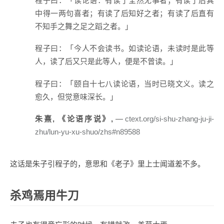
程子曰：「读论语：有读了全然无事者；有读了后其
中得一两句喜者；有读了后知好之者；有读了后直有
不知手之舞之足之蹈之者。」
程子曰：「今人不会读书。如读论语，未读时是此等
人，读了后又只是此等人，便是不曾读。」
程子曰：「颐自十七八读论语，当时已晓文义。读之
愈久，但觉意味深长。」
朱熹, 《论语序说》,
ctext.org/si-shu-zhang-ju-ji-
zhu/lun-yu-xu-shuo/zhs#n89588
这话是朱子引程子的，意思和《老子》里上士闻道差不多。
杀鸡焉用牛刀