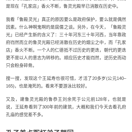
是现在「孔家店」香火不断，鲁灵光殿早已消散在历史中。
我看「鲁殿灵光」真正的原因要么是政府保护，要么就是偶然
因素。什么神啊鬼啊的是腐儒之谈。另外，在今天，「鲁殿灵
光」已经产生新的含义了：三十年河东三十年河西，当年靠政
府岿然而立的鲁灵光殿已经消散在历史的烟尘之中，而「孔家
店」香火不断。一个人的仁德抵不过历史的更迭，朝代的更迭
更不是以人的意志为转移的。顺应历史才能岿然，逆历史而动
只会粉身碎骨。
搜一搜，发现这个王延寿也很可惜，才活了20多岁(公元140–
165)，也是淹死的。看来不要游泳比较好。
又及，建鲁灵光殿的鲁恭王刘余死于公元前128年，也就是
说，王延寿看到了300年前的建筑，大概和我们今天去看孔府
孔庙的感觉差不多。