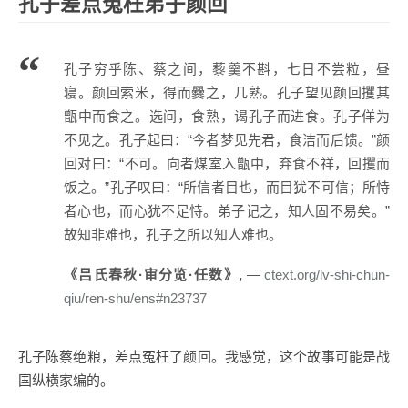
孔子差点冤枉弟子颜回
孔子穷乎陈、蔡之间，藜羹不斟，七日不尝粒，昼
寝。颜回索米，得而爨之，几熟。孔子望见颜回攫其
甑中而食之。选间，食熟，谒孔子而进食。孔子佯为
不见之。孔子起曰：“今者梦见先君，食洁而后馈。”颜
回对曰：“不可。向者煤室入甑中，弃食不祥，回攫而
饭之。”孔子叹曰：“所信者目也，而目犹不可信；所恃
者心也，而心犹不足恃。弟子记之，知人固不易矣。”
故知非难也，孔子之所以知人难也。
《吕氏春秋·审分览·任数》,
ctext.org/lv-shi-chun-
qiu/ren-shu/ens#n23737
孔子陈蔡绝粮，差点冤枉了颜回。我感觉，这个故事可能是战
国纵横家编的。