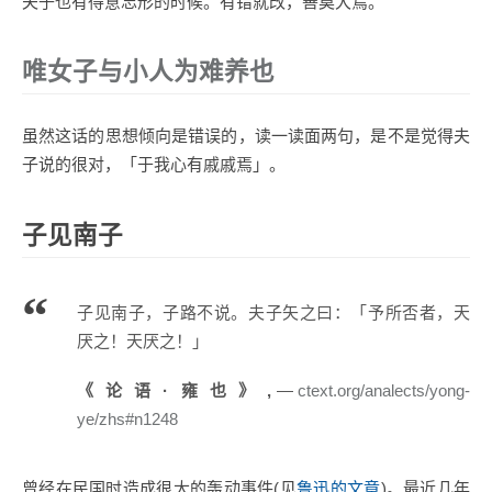
夫子也有得意忘形的时候。有错就改，善莫大焉。
唯女子与小人为难养也
虽然这话的思想倾向是错误的，读一读面两句，是不是觉得夫
子说的很对，「于我心有戚戚焉」。
子见南子
子见南子，子路不说。夫子矢之曰：「予所否者，天
厌之！天厌之！」
《论语·雍也》,
ctext.org/analects/yong-
ye/zhs#n1248
曾经在民国时造成很大的轰动事件(见
鲁迅的文章
)。最近几年