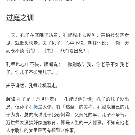
过庭之训
一天，孔子在庭院里站着，孔鲤想出去摸鱼，害怕被父亲看
见，就低头快走。夫子见了，心中不悦，叫住他说：「你一天
到晚不读《诗》、《书》，能有啥出息？」
孔鲤也心中不快，顺嘴说：「你别教训我，你老子不如我老
子，你儿子不如我儿子。」
夫子讶然，孔鲤趁机溜走。
解读
孔子是「万世师表」，孔鲤以他为贵；孔子的儿子没出
息，但孙子
孔伋
是大儒，有「述圣」的美称，孔鲤以自己的儿
子为贵。总的来说孔子比较倒霉，父亲死的早，儿子不争气。
万世师表没搞好家庭教育，算是人生的一大憾事。不知道他老
人家晚年的梦里是否有想到这件事。