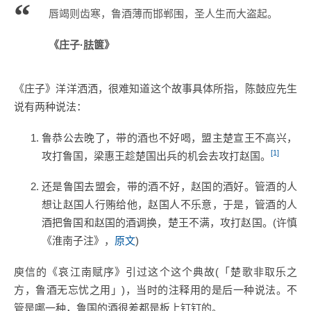
唇竭则齿寒，鲁酒薄而邯郸围，圣人生而大盗起。
《庄子·胠箧》
《庄子》洋洋洒洒，很难知道这个故事具体所指，陈鼓应先生
说有两种说法：
鲁恭公去晚了，带的酒也不好喝，盟主楚宣王不高兴，
[1]
攻打鲁国，梁惠王趁楚国出兵的机会去攻打赵国。
还是鲁国去盟会，带的酒不好，赵国的酒好。管酒的人
想让赵国人行贿给他，赵国人不乐意，于是，管酒的人
酒把鲁国和赵国的酒调换，楚王不满，攻打赵国。(许慎
《淮南子注》，
原文
)
庾信的《哀江南赋序》引过这个这个典故(「楚歌非取乐之
方，鲁酒无忘忧之用」)，当时的注释用的是后一种说法。不
管是哪一种，鲁国的酒很差都是板上钉钉的。