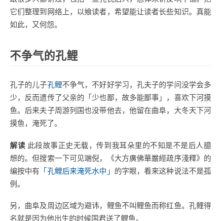
它们整理到网络上，以飨读者，希望能让读者长些知识。真能
如此，又何怨。
不争气的孔鲤
孔子的儿子
孔鲤
不争气，不好好学习，孔夫子的学问没学会多
少，反而遗传了父亲的「少也鄙，故多能鄙事」，喜欢下河摸
鱼。后来夫子周游列国也没带他去，他留在曲阜，大冬天下河
摸鱼，淹死了。
解读
此段故事正史无载，传到我耳朵里的不知是不是后人臆
想的。但搜索一下可见端倪，《大方廣佛華嚴經疏序淺釋》的
编按中有
「孔鲤后来淹死水中」
的字眼，看来这种说法不是孤
例。
另，曲阜及周边区域为避讳，鲤鱼不叫鲤鱼而称红鱼。孔鲤得
名就是因为他出生的时候国君送了鲤鱼。