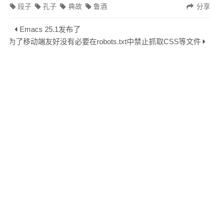
段子
孔子
典故
鲁酒
分享
Emacs 25.1发布了
为了移动端友好没有必要在robots.txt中禁止抓取CSS等文件