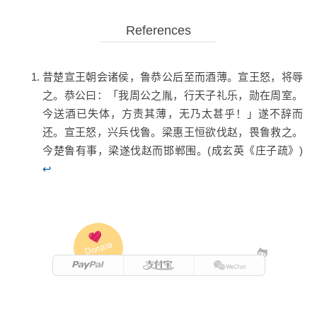
昔楚宣王朝会诸侯，鲁恭公后至而酒薄。宣王怒，将辱
之。恭公曰：「我周公之胤，行天子礼乐，勋在周室。
今送酒已失体，方责其薄，无乃太甚乎！」遂不辞而
还。宣王怒，兴兵伐鲁。梁惠王恒欲伐赵，畏鲁救之。
今楚鲁有事，梁遂伐赵而邯郸围。(成玄英《庄子疏》)
↩
Donate