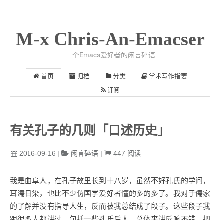
M-x Chris-An-Emacser
一个Emacs爱好者的闲言碎语
首页
归档
分类
学术写作指要
订阅
有关孔子的几则「口述历史」
2016-09-16
|
闲言碎语
|
447
阅读
我是曲阜人，在孔子故里长到十八岁，虽然不好孔氏的学问，
耳濡目染，也比不少伪国学爱好者懂的多的多了。我对于儒家
的了解并没有指导人生，反而被我总结成了段子。这些段子我
跟很多人都讲过，包括一些孔氏后人，总体来讲反响不错。把