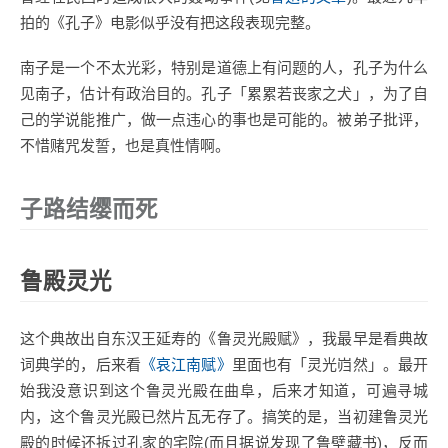
拍的《孔子》电影似乎没有把这段表现完整。
南子是一个不太光彩，特别是道德上有问题的人，孔子为什么
见南子，估计有政治目的。孔子「累累若丧家之犬」，为了自
己的学说能推广，做一点违心的事也是可能的。被弟子批评，
不惜赌咒发誓，也是真性情啊。
子路结缨而死
鲁殿灵光
这个典故出自东汉王延寿的《鲁灵光殿赋》，我最早是看典故
词典学的，后来看
《哀江南赋》
里面也有「灵光岿然」。最开
始我没意识到这个鲁灵光殿在曲阜，后来才知道，可遍寻城
内，这个鲁灵光殿已然片瓦无存了。搞笑的是，当初建鲁灵光
殿的时候还拆过孔家的宅院(而且据说发现了鲁壁藏书)，反而