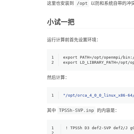
这里也安装到
/opt
以防和系统自带的冲
小试一把
运行计算前首先设置环境：
1
export
 PATH=/opt/openmpi/bin:
2
export
 LD_LIBRARY_PATH=/opt/o
然后计算：
1
"/opt/orca_4_0_0_linux_x86-64
其中
TPSSh-SVP.inp
的内容是：
1
! TPSSh D3 def2-SVP def2/J g
2