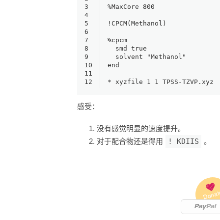
3
%MaxCore 800
4
5
!CPCM(Methanol)
6
7
%cpcm
8
  smd true
9
  solvent "Methanol"
10
end
11
12
* xyzfile 1 1 TPSS-TZVP.xyz
感受：
没有感觉明显的速度提升。
对于配合物还是得用
! KDIIS
。
Donat