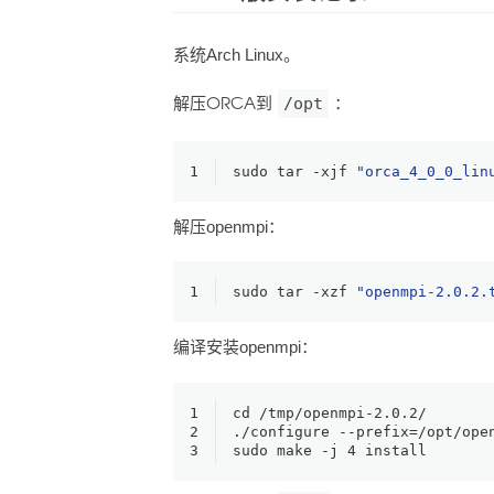
系统Arch Linux。
解压
到
/opt
：
ORCA
1
sudo tar -xjf 
"orca_4_0_0_lin
解压openmpi：
1
sudo tar -xzf 
"openmpi-2.0.2.
编译安装openmpi：
1
cd
 /tmp/openmpi-2.0.2/
2
./configure --prefix=/opt/ope
3
sudo make -j 4 install