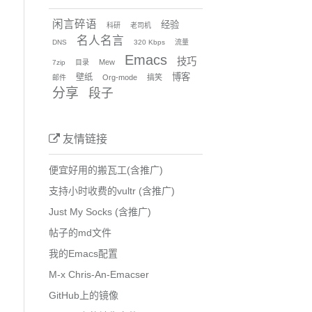
闲言碎语
经验
科研
老司机
名人名言
DNS
320 Kbps
流量
Emacs
技巧
Mew
7zip
目录
博客
壁纸
Org-mode
搞笑
邮件
分享
段子
友情链接
便宜好用的搬瓦工(含推广)
支持小时收费的vultr (含推广)
Just My Socks (含推广)
帖子的md文件
我的Emacs配置
M-x Chris-An-Emacser
GitHub上的镜像
 Pal4 NoPOP