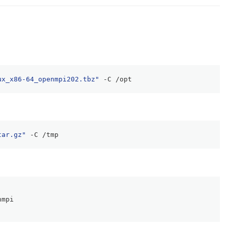
ux_x86-64_openmpi202.tbz"
 -C /opt
tar.gz"
 -C /tmp
nmpi