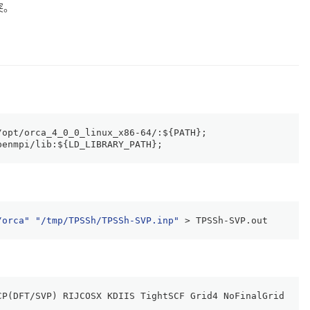
突。
/opt/orca_4_0_0_linux_x86-64/:
${PATH}
;
penmpi/lib:
${LD_LIBRARY_PATH}
;
/orca"
"/tmp/TPSSh/TPSSh-SVP.inp"
 > TPSSh-SVP.out
CP(DFT/SVP) RIJCOSX KDIIS TightSCF Grid4 NoFinalGrid Opt