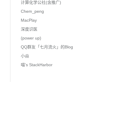
计算化学公社(含推广)
Chem_peng
MacPlay
深度识医
(power up)
QQ群友「七月流火」的Blog
小焱
喵's StackHarbor