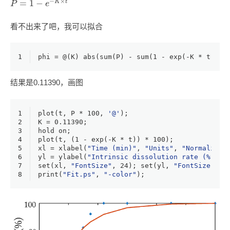
−
×
=
1
−
K
t
P
e
看不出来了吧，我可以拟合
1
phi = @(K) 
abs
(sum(P) - sum(
1
 - 
exp
(-K * t)));
结果是0.11390，画图
1
plot
(t, P * 
100
, 
'@'
);
2
K = 
0.11390
;
3
hold
 on;
4
plot
(t, (
1
 - 
exp
(-K * t)) * 
100
);
5
xl = xlabel(
"Time (min)"
, 
"Units"
, 
"Normalized
6
yl = ylabel(
"Intrinsic dissolution rate (%)"
, 
7
set(xl, 
"FontSize"
, 
24
); set(yl, 
"FontSize"
, 
2
8
print(
"Fit.ps"
, 
"-color"
);