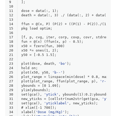
9
];
10
11
dose = data(:, 
1
);
12
death = data(:, 
3
) ./ (data(:, 
2
) + data(:, 
3
13
14
15
pkg load optim;
16
17
[f, p, cvg, iter, corp, covp, covr, stdresid,
18
fun = @(x) (ffun(x, p) - 
0.5
);
19
x50 = fzero(fun, 
300
)
20
x50 *= 
ones
(
1
, 
2
);
21
y50 = [
-0.5
1.5
];
22
23
plot
(dose, death, 
'bo'
);
24
hold
 on;
25
plot
(x50, y50, 
'b--'
)
26
plot_range = 
linspace
(
min
(dose) * 
0.8
, 
max
(do
27
plot
(plot_range, ffun(plot_range, p), 
'r-'
)
28
ybounds = [
0
1.09
];
29
ylim(ybounds);
30
set(gca(), 
'ytick'
, ybounds(
1
):
0.2
:ybounds(
2
)
31
new_yticks = [cellstr(num2str(get(gca, 
'ytick
32
set(gca(), 
'yticklabel'
, new_yticks);
33
# xlim([-1 700]);
34
xlabel(
'Dose (mg/Kg)'
);