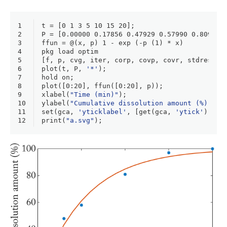
1
t = [
0
1
3
5
10
15
20
];
2
P = [
0.00000
0.17856
0.47929
0.57990
0.80975
3
ffun = @(x, p) 
1
 - 
exp
 (-p (
1
) * x)
4
pkg load optim
5
[f, p, cvg, iter, corp, covp, covr, stdresid,
6
plot
(t, P, 
'*'
);
7
hold
 on;
8
plot
([
0
:
20
], ffun([
0
:
20
], p));
9
xlabel(
"Time (min)"
);
10
ylabel(
"Cumulative dissolution amount (%)"
);
11
set(gca, 
'yticklabel'
, [get(gca, 
'ytick'
) * 
1
12
print(
"a.svg"
);