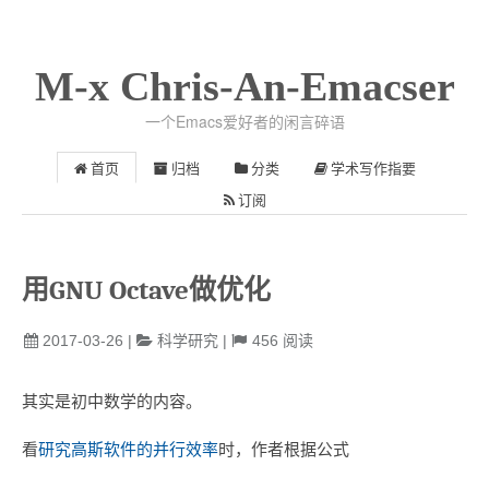
M-x Chris-An-Emacser
一个Emacs爱好者的闲言碎语
首页
归档
分类
学术写作指要
订阅
用GNU Octave做优化
2017-03-26
|
科学研究
|
456
阅读
其实是初中数学的内容。
看
研究高斯软件的并行效率
时，作者根据公式