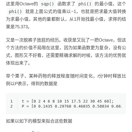
这里用Octave的
sqp()
函数求了
phi()
的最小值，这个
phi()
就是上面公式的值乘以−1，也就是把求最大值转换
为求最小值，其他的量都默认，从1开始找最小值，求得的结
果是75.373。
又是一次脱裤子放屁的经历。收获是又玩了一把Octave，但这
个方法的价值不局限在这里，因为如果函数更为复杂，没有公
式，图形又不好看，还需要精确求解的时候，该方法的优势就
体现出来了。
举个栗子，某种药物的释放程度随时间变化，
t
分钟时释放比
例以
P
表示，得到的数据是
1
t = [
0
2
4
6
8
10
15
17.5
22
30
45
60
];
2
P = [
0
0.1435
0.29768
0.46835
0.58834
0.66296
如果以如下的模型来拟合这些数据
P
=
1
−
e
−
K
×
t