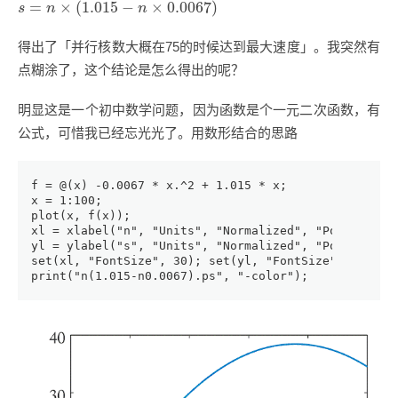
s
=
n
×
(
1.015
−
n
×
0.0067
)
=
×
(
1.015
−
×
0.0067
)
s
n
n
得出了「并行核数大概在75的时候达到最大速度」。我突然有
点糊涂了，这个结论是怎么得出的呢？
明显这是一个初中数学问题，因为函数是个一元二次函数，有
公式，可惜我已经忘光光了。用数形结合的思路
f = @(x) -0.0067 * x.^2 + 1.015 * x;
x = 1:100;
plot(x, f(x));
xl = xlabel("n", "Units", "Normalized", "Position",
yl = ylabel("s", "Units", "Normalized", "Position",
set(xl, "FontSize", 30); set(yl, "FontSize", 36);
print("n(1.015-n0.0067).ps", "-color");