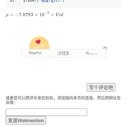
42
ylabel(
"密度(g/L)"
)
ρ
=
−
7.0783
×
10
−
8
×
V
o
l
−
8
=
−
7.0783
×
10
×
ρ
V
o
l
Donate
或者您可以把评论发在别处，添加指向本页的连接，然后把网址告
诉我：