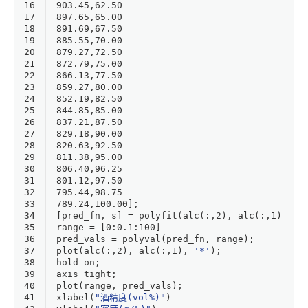
16
903.45
,
62.50
17
897.65
,
65.00
18
891.69
,
67.50
19
885.55
,
70.00
20
879.27
,
72.50
21
872.79
,
75.00
22
866.13
,
77.50
23
859.27
,
80.00
24
852.19
,
82.50
25
844.85
,
85.00
26
837.21
,
87.50
27
829.18
,
90.00
28
820.63
,
92.50
29
811.38
,
95.00
30
806.40
,
96.25
31
801.12
,
97.50
32
795.44
,
98.75
33
789.24
,
100.00
];
34
[pred_fn, s] = polyfit(alc(:,
2
), alc(:,
1
), 
5
)
35
range = [
0
:
0.1
:
100
]
36
pred_vals = polyval(pred_fn, range);
37
plot
(alc(:,
2
), alc(:,
1
), 
'*'
);
38
hold
 on;
39
axis tight;
40
plot
(range, pred_vals);
41
xlabel(
"酒精度(vol%)"
)