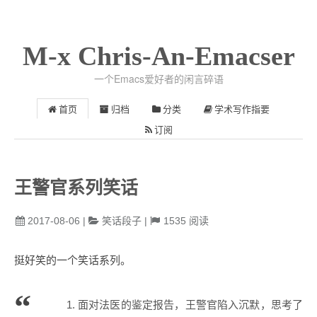
M-x Chris-An-Emacser
一个Emacs爱好者的闲言碎语
首页
归档
分类
学术写作指要
订阅
王警官系列笑话
2017-08-06
|
笑话段子
|
1535
阅读
挺好笑的一个笑话系列。
面对法医的鉴定报告，王警官陷入沉默，思考了