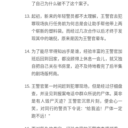
了自己为什么破不了这个案子。
起初，新来的年轻警员都不太理解，王警官去犯
罪现场执行任务前为何总是会让助手帮他带上两
个崭新的塑料袋。而经过几次合作以后才终于发
现其中的端倪，原来是因为王警官晕车。
为了能尽早得知凶手是谁，经验丰富的王警官加
班后回到回家，都没顾得上休息一会儿，就又独
自把自己关在书房里，迫不及待地看完了后半集
的剧场版柯南。
王警官第一时间赶到犯罪现场，但是经过仔细盘
查，并没见到报案电话中群众所说的尸体。莫非
是有人毁尸灭迹？王警官沉思片刻，便会心一
笑，对同行的警员下令说：“给我追！尸体一定
跑不远！”