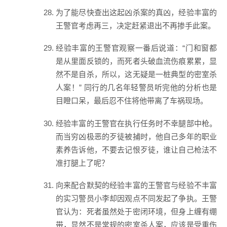
为了能尽快查出这起凶杀案的真凶，经验丰富的
王警官考虑再三，决定赶紧退出不再掺手此案。
经验丰富的王警官观察一番后说道：“门和窗都
是从里面反锁的，而死者头破血流伤痕累累，显
然不是自杀，所以，这无疑是一桩典型的密室杀
人案！” 同行的几名年轻警员听完他的分析也是
目瞪口呆，最后忍不住将他带离了车祸现场。
经验丰富的王警官在执行任务时不幸腿部中枪。
而当穷凶极恶的歹徒被捕时，他自己多年的职业
素养告诉他，不要去记恨歹徒，谁让自己枪法不
准打腿上了呢？
向来配合默契的经验丰富的王警官与经验不丰富
的实习警员小李却因观点不同发起了争执。王警
官认为：死者虽然处于密闭环境，但身上缠有绷
带，显然不是常规的密室杀人案，应该是受重伤