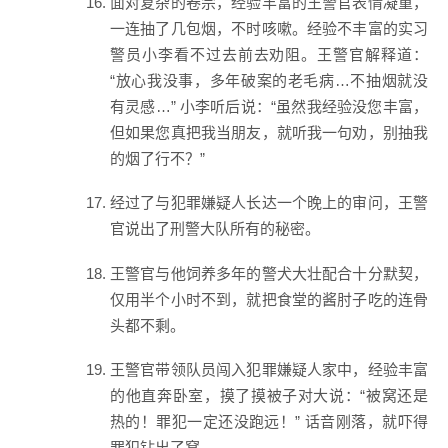
面对复杂的卷宗，经验丰富的王警官表情凝重，
一连抽了几包烟，不时咳嗽。经验不丰富的实习
警员小李看不过去前去劝阻。王警官解释道：
“放心我没事，多年破案的老毛病…不抽烟就没
有灵感…” 小李听后说：“虽然我经验没您丰富，
但如果您真把我当朋友，就听我一句劝，别抽我
的烟了行不？”
经过了与犯罪嫌疑人长达一个晚上的审问，王警
官说出了刑警大队所有的秘密。
王警官与他饲养多年的警犬大壮配合十分默契，
仅用半个小时不到，就把食堂的酱肘子吃的连骨
头都不剩。
王警官带领队员闯入犯罪嫌疑人家中，经验丰富
的他直奔卧室，摸了摸被子对大说：“被窝还是
热的！罪犯一定还没跑远！” 话音刚落，就吓得
罪犯钻出了窝。