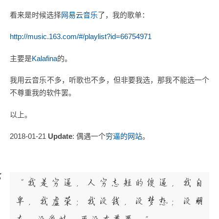
看来是时候选择
网易云音乐
了，我的歌单：
http://music.163.com/#/playlist?id=66754971
主要是
Kalafina
的。
我用云音乐不多，听歌也不多，但非要我选，那我不能选一个
不尊重我的软件罢。
以上。
2018-01-21
Update
: 偶遇一个
穷逼的网站
。
“我是穷逼，人穷志短的傻逼，我自
卑，我虚荣；我没钱，没梦想；没朋