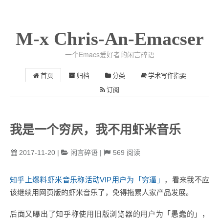
M-x Chris-An-Emacser
一个Emacs爱好者的闲言碎语
首页
归档
分类
学术写作指要
订阅
我是一个穷屄，我不用虾米音乐
2017-11-20
|
闲言碎语
|
569
阅读
知乎上爆料虾米音乐称活动VIP用户为「穷逼」
，看来我不应
该继续用网页版的虾米音乐了，免得拖累人家产品发展。
后面又曝出了知乎称使用旧版浏览器的用户为「愚蠢的」，