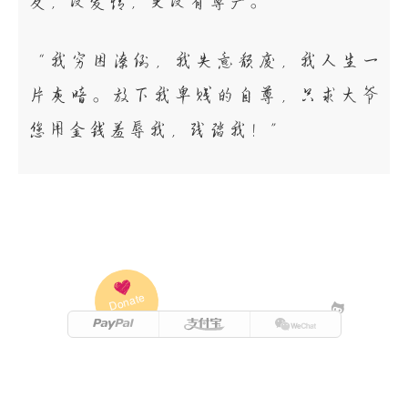
友，没爱情，更没有尊严。”
“我穷困潦倒，我失意颓废，我人生一
片灰暗。放下我卑贱的自尊，只求大爷
您用金钱羞辱我，践踏我！”
Donate