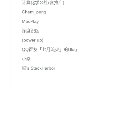
计算化学公社(含推广)
Chem_peng
MacPlay
深度识医
(power up)
QQ群友「七月流火」的Blog
小焱
喵's StackHarbor