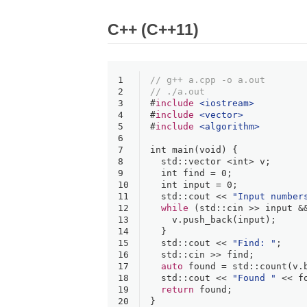
C++ (C++11)
1
// g++ a.cpp -o a.out
2
// ./a.out
3
#
include
<iostream>
4
#
include
<vector>
5
#
include
<algorithm>
6
7
int
main
(
void
)
{
8
  std::vector <
int
> v;
9
int
 find = 
0
;
10
int
 input = 
0
;
11
  std::cout << 
"Input number
12
while
 (std::cin >> input &
13
    v.
push_back
(input);
14
  }
15
  std::cout << 
"Find: "
;
16
  std::cin >> find;
17
auto
 found = std::
count
(v.
18
  std::cout << 
"Found "
 << f
19
return
 found;
20
}