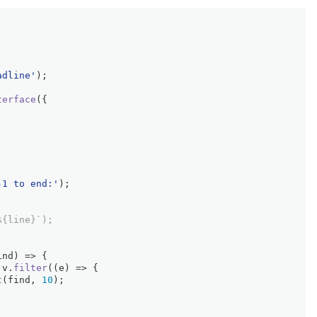
adline'
);
terface
({
-1 to end:'
);
${line}`);
ind
) =>
 {
 v.
filter
(
(
e
) =>
 {
t
(find, 
10
);
;