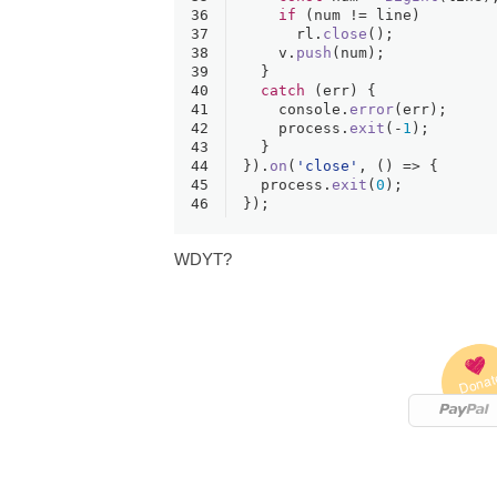
36
if
 (num != line)
37
      rl.
close
();
38
    v.
push
(num);
39
  }
40
catch
 (err) {
41
console
.
error
(err);
42
    process.
exit
(-
1
);
43
  }
44
}).
on
(
'close'
, 
() =>
 {
45
  process.
exit
(
0
);
46
});
WDYT?
Donat