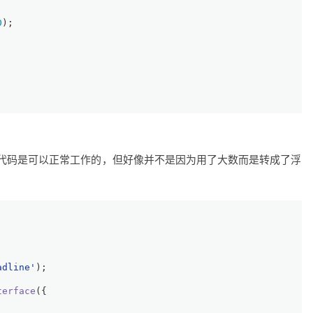
0
);
代码是可以正常工作的，但好像并不是因为用了大数而是转成了浮
adline'
);
terface
({