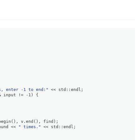
s, enter -1 to end:"
 << std::endl;
& input != 
-1
) {
begin
(), v.
end
(), find);
ound << 
" times."
 << std::endl;