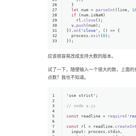
26
  }
27
let
 num = 
parseInt
(line, 
1
28
if
 (num.
isNaN
)
29
    rl.
close
();
30
  v.
push
(num);
31
}).
on
(
'close'
, 
() =>
 {
32
  process.
exit
(
0
);
33
});
应该很容易改成支持大数的版本。
试了一下，随便输入一个很大的数，上面的
点数？我也不知道。
1
'use strict'
;
2
3
// node a.js
4
5
const
 readline = 
require
(
're
6
7
const
 rl = readline.
createIn
8
input
: process.
stdin
,