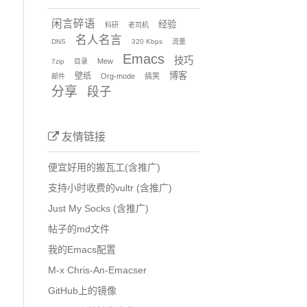
闲言碎语
经验
科研
老司机
名人名言
DNS
320 Kbps
流量
Emacs
技巧
Mew
7zip
目录
博客
壁纸
Org-mode
搞笑
邮件
分享
段子
友情链接
便宜好用的搬瓦工(含推广)
支持小时收费的vultr (含推广)
Just My Socks (含推广)
帖子的md文件
我的Emacs配置
M-x Chris-An-Emacser
GitHub上的镜像