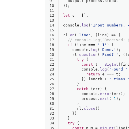
9
output
: process.
stdout
10
});
11
12
let
 v = [];
13
14
console
.
log
(
'Input numbers, 
15
16
rl.
on
(
'line'
, 
(
line
) =>
 {
17
// console.log(`Received: 
18
if
 (line === 
'-1'
) {
19
console
.
log
(
'Done.'
);
20
    rl.
question
(
'Find? '
, 
(
f
21
try
 {
22
const
 t = 
BigInt
(fin
23
console
.
log
(
'Found '
24
return
 e === t;
25
        }).
length
 + 
' times.
26
      }
27
catch
 (err) {
28
console
.
error
(err);
29
        process.
exit
(-
1
);
30
      }
31
      rl.
close
();
32
    });
33
  }
34
try
 {
35
const
 num = 
BigInt
(line)