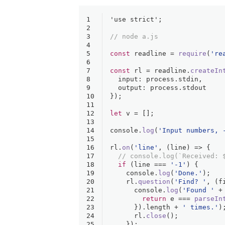
1
'use strict'
;
2
3
// node a.js
4
5
const
 readline = 
require
(
're
6
7
const
 rl = readline.
createIn
8
input
: process.
stdin
,
9
output
: process.
stdout
10
});
11
12
let
 v = [];
13
14
console
.
log
(
'Input numbers, 
15
16
rl.
on
(
'line'
, 
(
line
) =>
 {
17
// console.log(`Received: 
18
if
 (line === 
'-1'
) {
19
console
.
log
(
'Done.'
);
20
    rl.
question
(
'Find? '
, 
(
f
21
console
.
log
(
'Found '
 +
22
return
 e === 
parseIn
23
      }).
length
 + 
' times.'
)
24
      rl.
close
();
25
    });