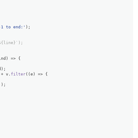
-1 to end:'
);
${line}`);
ind
) =>
 {
d);
 + v.
filter
(
(
e
) =>
 {
'
);
;