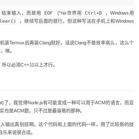
结束输入，而是用
EOF
(*nix世界用
Ctrl+D
，Windows用
lear()
，继续写后面的就行。但这种写法在手机上和Windows
ermux后再装Clang就好。话说Clang不是效率高么，这么个
C，唉。
，所以必须C++11以上才行。
(BigInt)了，我觉得Node.js有可能变成一种可以用于ACM的语言，而且
题其实也是ACM题，只不过是最容易的那种。
输入输出真别扭啊。这个代码和上面的代码一样，用了比较新的技
自乐来说很合适。