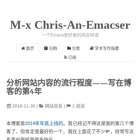
M-x Chris-An-Emacser
一个Emacs爱好者的闲言碎语
首页
归档
分类
学术写作指要
订阅
分析网站内容的流行程度——写在博
客的第4年
2018-11-30
|
网站信息
|
2
阅读
本博客是
2014年年底上线的
。我已经记不得这是我的第几个博
客了，但肯定是最好的一个，我在上面花了不少💸，经常写点
东西也带给我很多快乐。