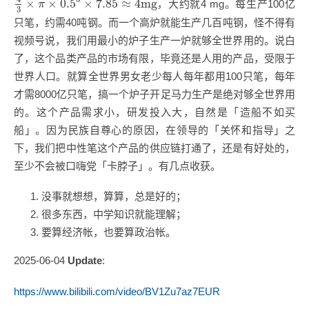
×
×
0.5
×
7.85
≈
4
mg
，大约就4 mg。每生产100亿
π
3
只笔，约需40吨钢。而一个高炉就能生产几百吨钢，怪不得有
视频号说，我们用最小的炉子生产一炉就够全世界用的。说白
了，这个品类产品的市场有限，毕竟还是人用的产品，受限于
世界人口。就算全世界男女老少每人每年都用100只笔，每年
才需8000亿只笔，搞一个炉子开足马力生产是绝对够全世界用
的。这个产品需求小，研发投入大，自然是「造船不如买
船」。因为民族自尊心的原因，在领导的「关怀和指导」之
下，我们把中性笔这个产品的供应链打通了，还是有好处的，
至少不会被口嗨党「卡脖子」。有几点收获。
没事就想想，算算，总是好的；
很多东西，中学知识就能理解；
要算经济帐，也要算政治帐。
2025-06-04
Update
:
https://www.bilibili.com/video/BV1Zu7az7EUR