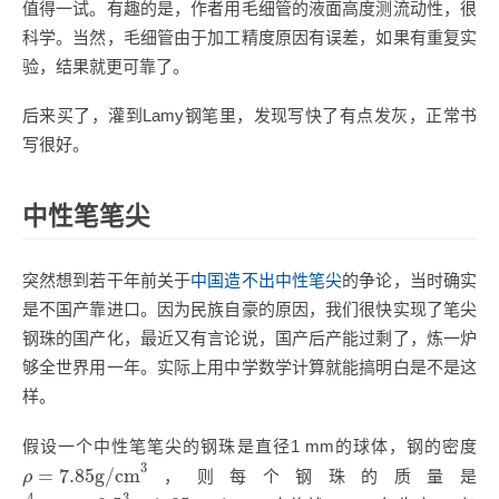
值得一试。有趣的是，作者用毛细管的液面高度测流动性，很
科学。当然，毛细管由于加工精度原因有误差，如果有重复实
验，结果就更可靠了。
后来买了，灌到Lamy钢笔里，发现写快了有点发灰，正常书
写很好。
中性笔笔尖
突然想到若干年前关于
中国造不出中性笔尖
的争论，当时确实
是不国产靠进口。因为民族自豪的原因，我们很快实现了笔尖
钢珠的国产化，最近又有言论说，国产后产能过剩了，炼一炉
够全世界用一年。实际上用中学数学计算就能搞明白是不是这
样。
假设一个中性笔笔尖的钢珠是直径1 mm的球体，钢的密度
ρ
=
7.85
g/cm
3
3
=
7.85
g/cm
，则每个钢珠的质量是
ρ
4
3
×
π
×
0.5
3
×
7.85
≈
4
mg
4
3