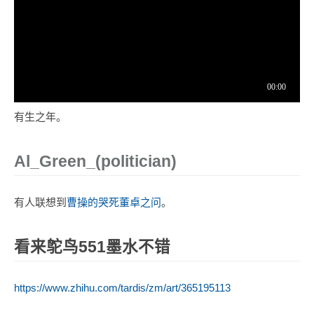
有生之年。
Al_Green_(politician)
有人联想到
曹操的哭死董卓之问
。
看来鸵鸟551墨水不错
https://www.zhihu.com/tardis/zm/art/365195113