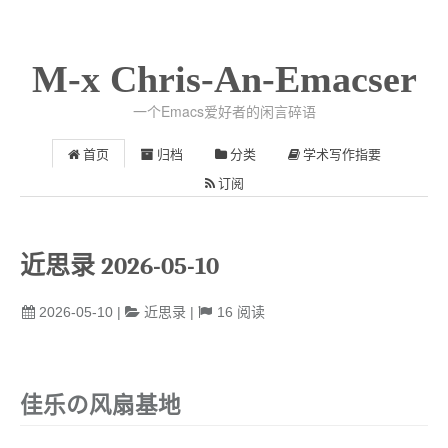
M-x Chris-An-Emacser
一个Emacs爱好者的闲言碎语
首页
归档
分类
学术写作指要
订阅
近思录 2026-05-10
2026-05-10
|
近思录
|
16
阅读
佳乐の风扇基地