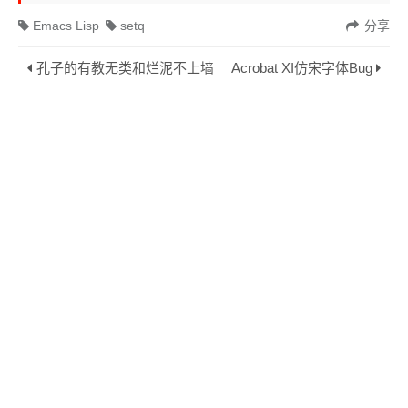
Emacs Lisp
setq
分享
孔子的有教无类和烂泥不上墙
Acrobat XI仿宋字体Bug