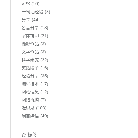
VPS
10
一句话经验
3
分享
44
名言分享
18
字体排印
21
摄影作品
3
文学作品
3
科学研究
22
笑话段子
16
经验分享
35
编程技术
17
网站信息
12
网络折腾
7
近思录
103
闲言碎语
49
标签