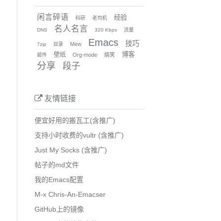
闲言碎语
经验
科研
老司机
名人名言
DNS
320 Kbps
流量
Emacs
技巧
Mew
7zip
目录
博客
壁纸
Org-mode
搞笑
邮件
分享
段子
友情链接
便宜好用的搬瓦工(含推广)
支持小时收费的vultr (含推广)
Just My Socks (含推广)
帖子的md文件
我的Emacs配置
M-x Chris-An-Emacser
GitHub上的镜像