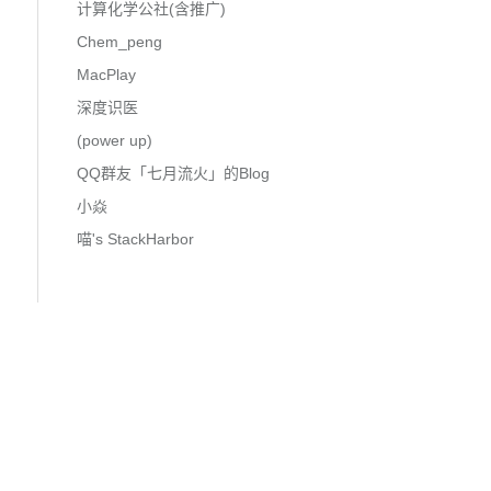
计算化学公社(含推广)
Chem_peng
MacPlay
深度识医
(power up)
QQ群友「七月流火」的Blog
小焱
喵's StackHarbor