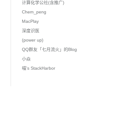
计算化学公社(含推广)
Chem_peng
MacPlay
深度识医
(power up)
QQ群友「七月流火」的Blog
小焱
喵's StackHarbor