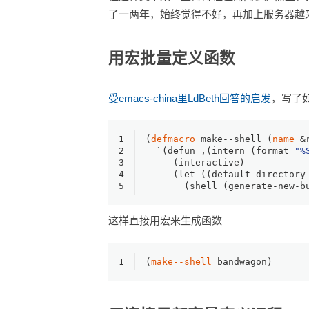
了一两年，始终觉得不好，再加上服务器越
用宏批量定义函数
受emacs-china里LdBeth回答的启发
，写了
1
(
defmacro
 make--shell (
name
&
2
  `(defun ,(intern (format 
"%
3
     (interactive)
4
     (let ((default-directory
5
       (shell (generate-new-b
这样直接用宏来生成函数
1
(
make--shell
 bandwagon)