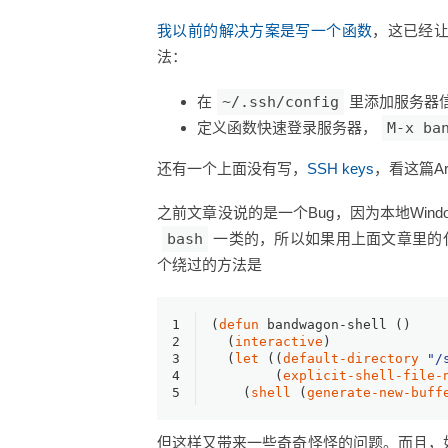
我以前的解决方案是写一个函数
，这已经
法：
在
~/.ssh/config
里添加服务器
定义函数快速登录服务器，
M-x ba
还有一个上面没有写，
SSH keys
，看这篇Ar
之前文章没说的是一个Bug，因为本地Windows
bash
一类的，所以如果用上面文章里的代
个绕过的方法是
1
(
defun
 bandwagon-shell ()
2
  (
interactive
)
3
  (
let
 ((
default-directory
"/
4
	(
explicit-shell-file-
5
    (
shell
 (
generate-new-buff
但这样又带来一些奇奇怪怪的问题。而且，