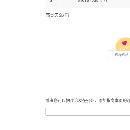
5
     'remote-bash)))
感觉怎么样？
Donat
或者您可以把评论发在别处，添加指向本页的