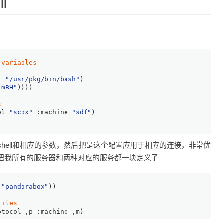
l
-variables
. 
"/usr/pkg/bin/bash"
)
imBH"
))))
s
ol
"scpx"
:machine
"sdf"
)
shell和相应的参数，然后把是这个配置应用于相应的连接，非常优
把我所有的服务器和两种对应的服务都一块定义了
"pandorabox"
))
)
files
otocol
 ,p 
:machine
 ,m)