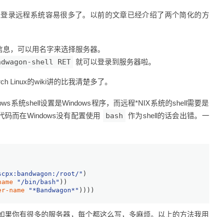
让登录远程系统容易很多了。以前的文章已经介绍了两个简化的方
信息，可以用名字来选择服务器。
ndwagon-shell RET
就可以登录到服务器啦。
ch Linux的wiki讲的比我清楚多了。
系统shell设置是Windows程序，而远程*NIX系统的shell需要是
码而在Windows没有配置使用
bash
作为shell的话会出错。一
scpx:bandwagon:/root/"
)
name
"/bin/bash"
))
er-name
"*Bandwagon*"
))))
如果你有很多的服务器，每个都这么写，多麻烦。以上的方法我用