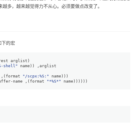
来越多，越来越觉得力不从心。必须要做点改变了。
如下的宏
rest
 arglist)
S-shell"
 name)) ,arglist
 ,(format 
"/scpx:%S:"
 name)))
uffer-name ,(format 
"*%S*"
 name))))))