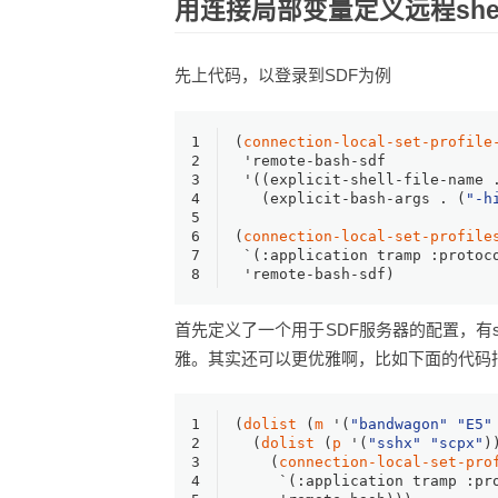
用连接局部变量定义远程shel
先上代码，以登录到SDF为例
1
(
connection-local-set-profile
2
 'remote-bash-sdf
3
 '((explicit-shell-file-name 
4
   (explicit-bash-args . (
"-h
5
6
(
connection-local-set-profile
7
 `(
:application
 tramp 
:protoc
8
 'remote-bash-sdf)
首先定义了一个用于SDF服务器的配置，有
雅。其实还可以更优雅啊，比如下面的代码
1
(
dolist
 (
m
 '(
"bandwagon"
"E5"
2
  (
dolist
 (
p
 '(
"sshx"
"scpx"
)
3
    (
connection-local-set-pro
4
     `(
:application
 tramp 
:pr