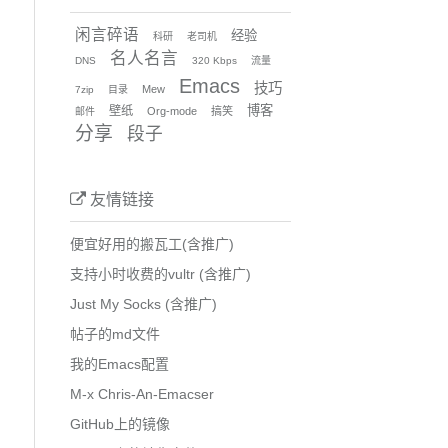
闲言碎语
经验
科研
老司机
名人名言
DNS
320 Kbps
流量
Emacs
技巧
Mew
7zip
目录
博客
壁纸
Org-mode
搞笑
邮件
分享
段子
友情链接
便宜好用的搬瓦工(含推广)
支持小时收费的vultr (含推广)
Just My Socks (含推广)
帖子的md文件
我的Emacs配置
M-x Chris-An-Emacser
GitHub上的镜像