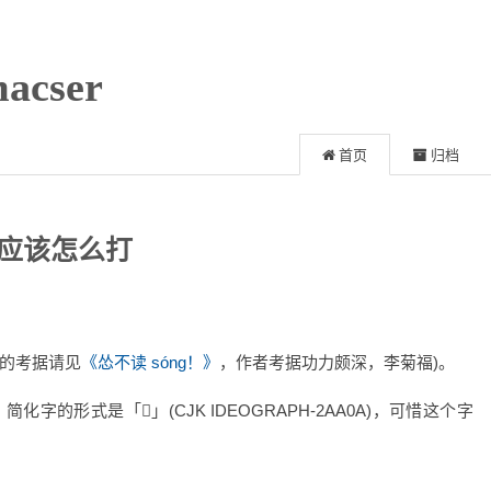
acser
首页
归档
g字应该怎么打
细的考据请见
《怂不读 sóng！》
，作者考据功力颇深，李菊福)。
)，简化字的形式是「𪨊」(CJK IDEOGRAPH-2AA0A)，可惜这个字