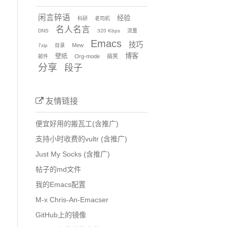
闲言碎语
经验
科研
老司机
名人名言
DNS
320 Kbps
流量
Emacs
技巧
Mew
7zip
目录
博客
壁纸
Org-mode
搞笑
邮件
分享
段子
友情链接
便宜好用的搬瓦工(含推广)
支持小时收费的vultr (含推广)
Just My Socks (含推广)
帖子的md文件
我的Emacs配置
M-x Chris-An-Emacser
GitHub上的镜像