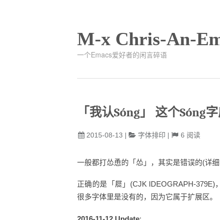
M-x Chris-An-Em
一个Emacs爱好者的闲言碎语
「我认Sóng」 这个Són
2015-08-13
|
字体排印
|
6
阅读
一般都打怂恿的「怂」，其实是错误的(详
正确的是「㞞」(CJK IDEOGRAPH-379E
很多字体里是没有的，因为它属于扩展区。
2016-11-12 Update
: