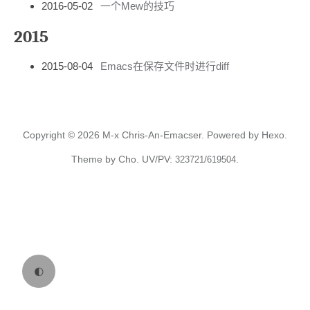
2016-05-02
一个Mew的技巧
2015
2015-08-04
Emacs在保存文件时进行diff
Copyright © 2026
M-x Chris-An-Emacser.
Powered by
Hexo.
Theme
by
Cho.
UV/PV:
/
.
323721
619504
🌓