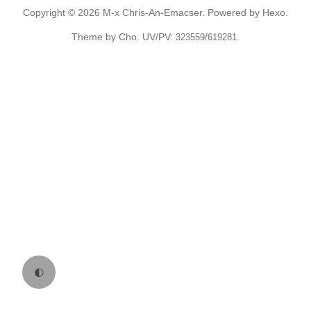
Copyright © 2026
M-x Chris-An-Emacser.
Powered by
Hexo.
Theme
by
Cho.
UV/PV:
/
.
323559
619281
🌓