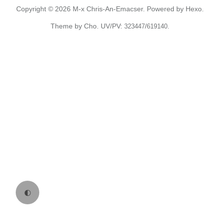
Copyright © 2026
M-x Chris-An-Emacser.
Powered by
Hexo.
Theme
by
Cho.
UV/PV:
/
.
323447
619140
🌓