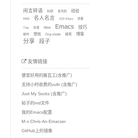
闲言碎语
经验
科研
老司机
名人名言
DNS
320 Kbps
流量
Emacs
技巧
Mew
7zip
目录
博客
壁纸
Org-mode
搞笑
邮件
分享
段子
友情链接
便宜好用的搬瓦工(含推广)
支持小时收费的vultr (含推广)
Just My Socks (含推广)
帖子的md文件
我的Emacs配置
M-x Chris-An-Emacser
GitHub上的镜像