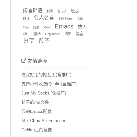
闲言碎语
经验
科研
老司机
名人名言
DNS
320 Kbps
流量
Emacs
技巧
Mew
7zip
目录
博客
壁纸
Org-mode
搞笑
邮件
分享
段子
友情链接
便宜好用的搬瓦工(含推广)
支持小时收费的vultr (含推广)
Just My Socks (含推广)
帖子的md文件
我的Emacs配置
M-x Chris-An-Emacser
GitHub上的镜像