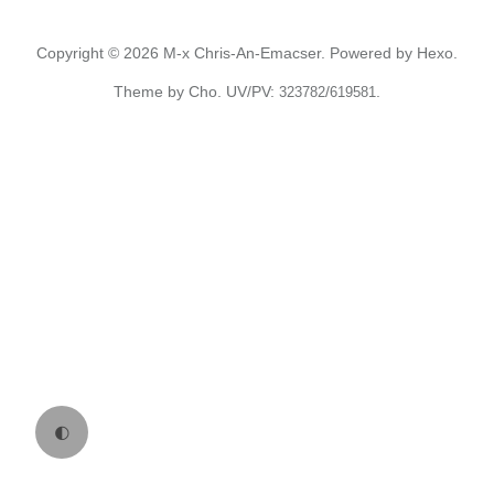
Copyright © 2026
M-x Chris-An-Emacser.
Powered by
Hexo.
Theme
by
Cho.
UV/PV:
/
.
323782
619581
🌓