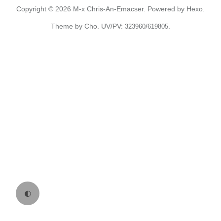
Copyright © 2026
M-x Chris-An-Emacser.
Powered by
Hexo.
Theme
by
Cho.
UV/PV:
/
.
323960
619805
🌓