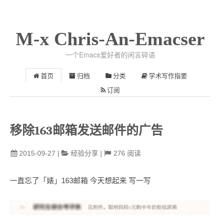
M-x Chris-An-Emacser
一个Emacs爱好者的闲言碎语
首页
归档
分类
学术写作指要
订阅
移除163邮箱发送邮件的广告
2015-09-27
|
经验分享
|
276
阅读
一直忘了「婊」163邮箱 今天想起来 写一写