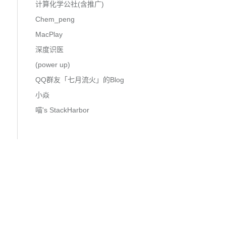
计算化学公社(含推广)
Chem_peng
MacPlay
深度识医
(power up)
QQ群友「七月流火」的Blog
小焱
喵's StackHarbor