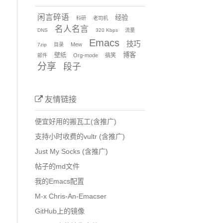
闲言碎语
经验
科研
老司机
名人名言
DNS
320 Kbps
流量
Emacs
技巧
Mew
7zip
目录
博客
壁纸
Org-mode
搞笑
邮件
分享
段子
友情链接
便宜好用的搬瓦工(含推广)
支持小时收费的vultr (含推广)
Just My Socks (含推广)
帖子的md文件
我的Emacs配置
M-x Chris-An-Emacser
GitHub上的镜像