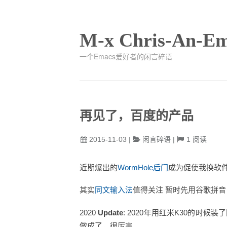
M-x Chris-An-Em
一个Emacs爱好者的闲言碎语
再见了，百度的产品
2015-11-03
|
闲言碎语
|
1
阅读
近期爆出的
WormHole后门
成为促使我换软
其实
同文输入法
值得关注 暂时先用谷歌拼音
2020
Update
: 2020年用红米K30的时
做成了，很厉害。