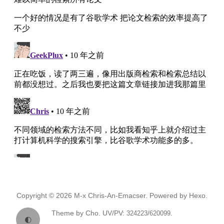
Copyright © 2026
M-x Chris-An-Emacser.
Powered by
Hexo.
Theme
by
Cho.
UV/PV:
/
.
324223
620099
🌓