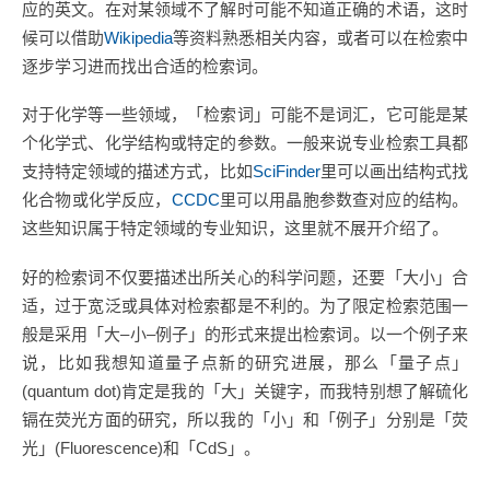
应的英文。在对某领域不了解时可能不知道正确的术语，这时
候可以借助
Wikipedia
等资料熟悉相关内容，或者可以在检索中
逐步学习进而找出合适的检索词。
对于化学等一些领域，「检索词」可能不是词汇，它可能是某
个化学式、化学结构或特定的参数。一般来说专业检索工具都
支持特定领域的描述方式，比如
SciFinder
里可以画出结构式找
化合物或化学反应，
CCDC
里可以用晶胞参数查对应的结构。
这些知识属于特定领域的专业知识，这里就不展开介绍了。
好的检索词不仅要描述出所关心的科学问题，还要「大小」合
适，过于宽泛或具体对检索都是不利的。为了限定检索范围一
般是采用「大–小–例子」的形式来提出检索词。以一个例子来
说，比如我想知道量子点新的研究进展，那么「量子点」
(quantum dot)肯定是我的「大」关键字，而我特别想了解硫化
镉在荧光方面的研究，所以我的「小」和「例子」分别是「荧
光」(Fluorescence)和「CdS」。