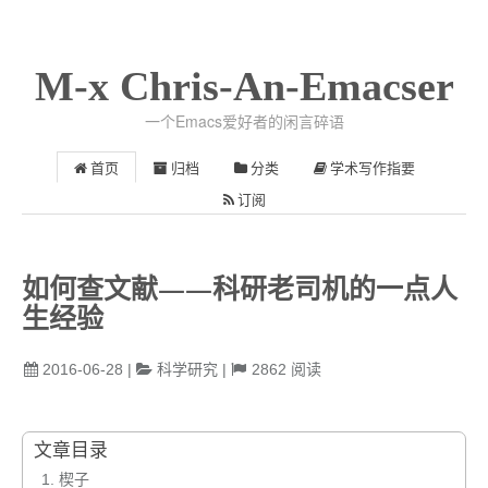
M-x Chris-An-Emacser
一个Emacs爱好者的闲言碎语
首页
归档
分类
学术写作指要
订阅
如何查文献——科研老司机的一点人
生经验
2016-06-28
|
科学研究
|
2862
阅读
文章目录
1.
楔子