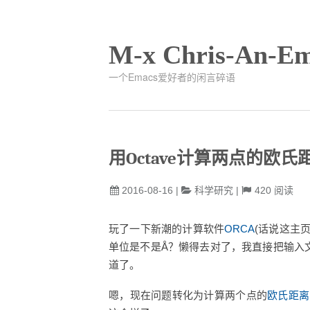
M-x Chris-An-Em
一个Emacs爱好者的闲言碎语
用Octave计算两点的欧氏
2016-08-16
|
科学研究
|
420
阅读
玩了一下新潮的计算软件
ORCA
(话说这主
单位是不是Å？懒得去对了，我直接把输入
道了。
嗯，现在问题转化为计算两个点的
欧氏距离