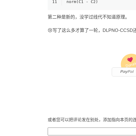
11
norm(C1 - C2)
第二种是新的，没学过线代不知道原理。
😢写了这么多才算了一轮，DLPNO-CCS
Donat
或者您可以把评论发在别处，添加指向本页的