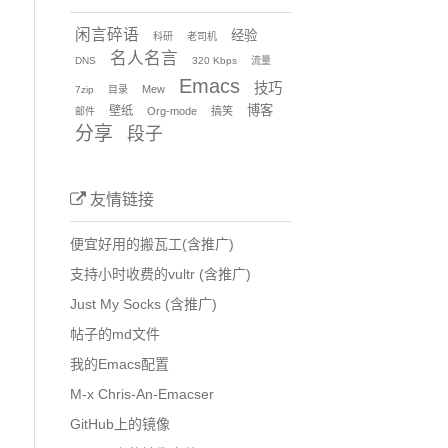
闲言碎语
经验
科研
老司机
名人名言
DNS
320 Kbps
流量
Emacs
技巧
Mew
7zip
目录
博客
壁纸
Org-mode
搞笑
邮件
分享
段子
友情链接
便宜好用的搬瓦工(含推广)
支持小时收费的vultr (含推广)
Just My Socks (含推广)
帖子的md文件
我的Emacs配置
M-x Chris-An-Emacser
GitHub上的镜像