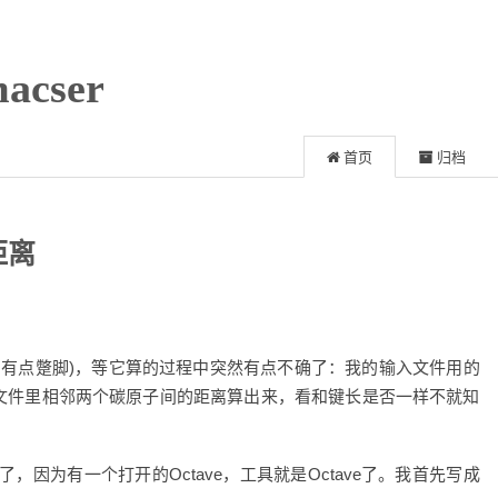
acser
首页
归档
距离
页有点蹩脚)，等它算的过程中突然有点不确了：我的输入文件用的
文件里相邻两个碳原子间的距离算出来，看和键长是否一样不就知
了，因为有一个打开的Octave，工具就是Octave了。我首先写成