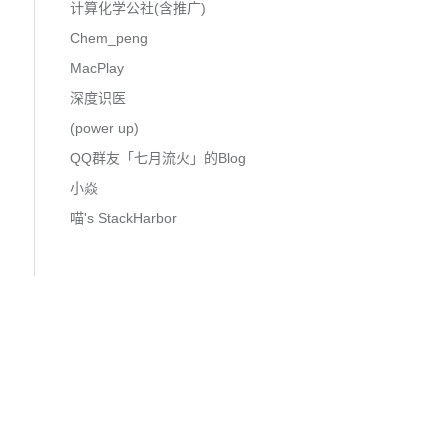
计算化学公社(含推广)
Chem_peng
MacPlay
深度识医
(power up)
QQ群友「七月流火」的Blog
小焱
喵's StackHarbor