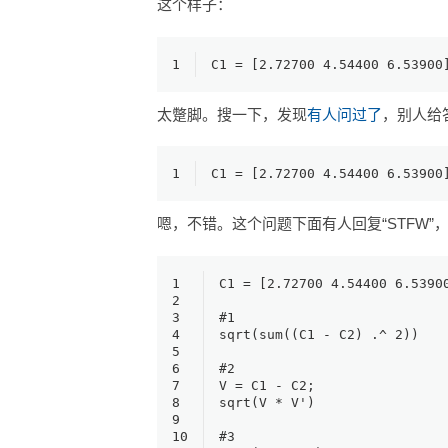
这个样子：
1
C1 = [2.72700 4.54400 6.53900
太蹩脚。搜一下，发现
有人问过了
，别人给
1
C1 = [2.72700 4.54400 6.53900
嗯，不错。这个问题下面有人回复“STFW”
1
C1 = [2.72700 4.54400 6.5390
2
3
#1
4
sqrt(sum((C1 - C2) .^ 2))
5
6
#2
7
V = C1 - C2;
8
sqrt(V * V')
9
10
#3