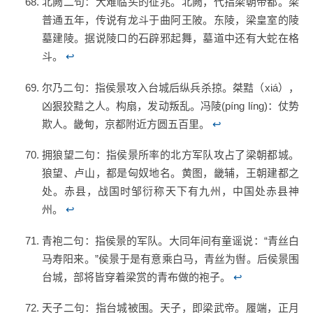
北阙二句：大难临头的征兆。北阙，代指梁朝帝都。梁
普通五年，传说有龙斗于曲阿王陂。东陵，梁皇室的陵
墓建陵。据说陵口的石辟邪起舞，墓道中还有大蛇在格
斗。
↩
尔乃二句：指侯景攻入台城后纵兵杀掠。桀黠（xiá），
凶狠狡黠之人。构扇，发动叛乱。冯陵(píng líng)：仗势
欺人。畿甸，京都附近方圆五百里。
↩
拥狼望二句：指侯景所率的北方军队攻占了梁朝都城。
狼望、卢山，都是匈奴地名。黄图，畿辅，王朝建都之
处。赤县，战国时邹衍称天下有九州，中国处赤县神
州。
↩
青袍二句：指侯景的军队。大同年间有童谣说：“青丝白
马寿阳来。”侯景于是有意乘白马，青丝为辔。后侯景围
台城，部将皆穿着梁赏的青布做的袍子。
↩
天子二句：指台城被围。天子，即梁武帝。履端，正月