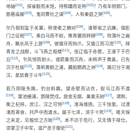
[101]
[102]
地轴
。探雀鷇而未饱，待熊蹯而讵熟
？乃有车侧郭门，
[103]
[104]
[105]
筋悬庙屋
。鬼同曹社之谋
，人有秦庭之哭
。
[106]
尔乃假刻玺于关塞，称使者之酬对
。逢鄂坂之讥嫌，值耏
[107]
[108]
门之征税
。乘白马而不前，策青骡而转碍
。吹落叶之扁
[109]
[110]
舟，飘长风于上游
。彼锯牙而钩爪，又循江而习流
。排
[111]
青龙之战舰，斗飞燕之船楼
。张辽临于赤壁，王濬下于巴
[112]
丘
。乍风惊而射火，或箭重而沉舟。未辨声于黄盖，已先
[113]
[114]
沉于杜侯
。落帆黄鹤之浦，藏船鹦鹉之洲
。路已分于湘
[115]
汉，星犹看于斗牛
。
若乃阴陵失路，钓台斜趣。望赤壁而沾衣，舣乌江而不渡
[116]
[117]
。雷池栅浦，鹊陵焚戍。旅舍无烟，巢禽无树
。谓荆、
[118]
衡之杞梓，庶江、汉之可恃
。淮海维扬，三千馀里。过漂
[119]
渚而寄食，托芦中而渡水。届于七泽，滨于十死
。嗟天保
[120]
之未定，见殷忧之方始
。本不达于危行，又无情于禄仕。
[121]
谬掌卫于中军，滥尸丞于御史
。