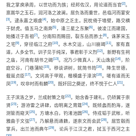
[2]
我之掌庾承周，以世功而为族；经邦佐汉，用论道而当官
。
禀嵩华之玉石，润河洛之波澜。居负洛而重世，邑临河而宴安
[3]
[4]
。逮永嘉之艰虞
，始中原之乏主。民枕倚于墙壁，路交横
[5]
[6]
于豺虎。值五马之南奔
，逢三星之东聚
。彼凌江而建国，
[7]
[8]
始播迁于吾祖
。分南阳而赐田，裂东岳而胙土
。诛茅宋玉
[9]
[10]
[11]
之宅
，穿径临江之府
。水木交运，山川崩竭
。家有直
[12]
道，人多全节。训子见于纯深，事君彰于义烈
。新野有生祠
[13]
[14]
之庙，河南有胡书之碣
。况乃少微真人，天山逸民
，阶
[15]
[16]
庭空谷，门巷蒲轮
。移谈讲树，就简书筠
。降生世德，
[17]
[18]
载诞贞臣
。文词高于甲观，楷模盛于漳滨
。嗟有道而无
[19]
[20]
[21]
凤
，叹非时而有麟
。既奸回之奰逆，终不悦于仁人
。
[22]
王子滨洛之岁，兰成射策之年
。始含香于建礼，仍矫翼于崇
[23]
[24]
贤
；游洊雷之讲肆，齿明离之胄筵
。既倾蠡而酌海，遂
[25]
[26]
测管而窥天
。方塘水白，钓渚池圆
。侍戎韬于武帐，听
[27]
[28]
雅曲于文弦
。乃解悬而通籍，遂崇文而会武
。居笠毂而
[29]
掌兵，出兰池而典午
。论兵于江汉之君，拭玉于西河之主
[30]