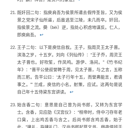
既奸回二句：指庾肩吾为侯景所遣去假传圣旨，又为侯
景之党宋子仙所逼，后虽逃至江陵，未几而卒。奸回，
指侯景之流。奰（bèi）逆，指处心积虑地谋反。仁人，
即庾肩吾。
↩
王子二句：以下是庾信自叙。王子，指周灵王太子晋。
滨洛之岁，十五岁。刘向《列仙传》：“王子乔，周灵王
太子晋也。好吹笙，作凤鸣。游伊、洛间。”《竹书纪
年》：“晋平公使叔誉聘于周，见太子晋，与之言，五称
而三躬。告平公曰：‘太子行年十五，而誉弗能言，君请
事之。’” 兰成，庾信的小名。射策，应试。这两句是说
自己年十五侍梁东宫讲读。
↩
始含香二句：意思是自己曾为尚书郎，又转为东宫学
士。含香，见应劭《汉宫仪》：“桓帝时，侍中刁存年老
口臭，上出鸡舌香与含之。后尚书郎含鸡舌香，始于
此。”建礼，指建礼门，汉尚书郎起草文书，昼夜值班于