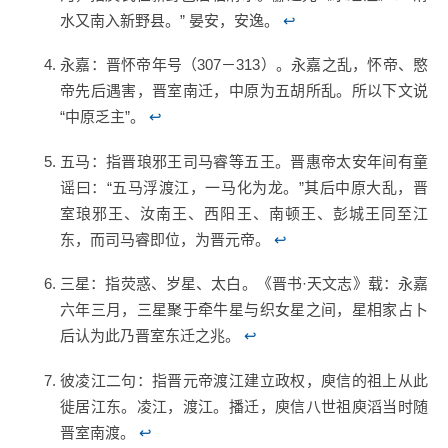
水又南入新野县。” 晏安，安逸。
↩
永嘉：晋怀帝年号（307－313）。永嘉之乱，怀帝、愍
帝先后遇害，晋室南迁，中原为五胡所乱。所以下文说
“中原乏主”。
↩
五马：指晋琅邪王司马睿等五王。晋惠帝太安年间有童
谣曰：“五马浮渡江，一马化为龙。”其后中原大乱，晋
室琅邪王、汝南王、西阳王、南顿王、彭城王同至江
东，而司马睿即位，为晋元帝。
↩
三星：指荧惑、岁星、太白。《晋书·天文志》载：永嘉
六年三月，三星聚于牵牛星与织女星之间，星相家占卜
后认为此乃晋室东迁之兆。
↩
彼凌江二句：指晋元帝渡江建立政权，庾信的祖上从此
徙居江东。凌江，渡江。播迁，庾信八世祖庾滔当时随
晋室南渡。
↩