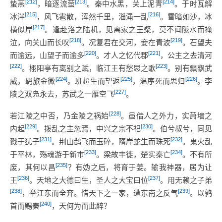
[212]
[213]
[214]
蛰燕
，暗逐流萤
。秦中水黑，关上泥青
。于时瓦解
[215]
[216]
冰泮
，风飞雹散，浑然千里，淄渑一乱
。雪暗如沙，冰
[217]
横似岸
。逢赴洛之陆机，见离家之王粲，莫不闻陇水而掩
[218]
[219]
泣，向关山而长叹
。况复君在交河，妾在青波
。石望夫
[220]
[221]
而逾远，山望子而逾多
。才人之忆代郡
，公主之去清河
[222]
[223]
。栩阳亭有离别之赋，临江王有愁思之歌
。别有飘飖武
[224]
[225]
[226]
威，羁旅金微
。班超生而望返
，温序死而思归
。李
[227]
陵之双凫永去，苏武之一雁空飞
。
[228]
若江陵之中否，乃金陵之祸始
。虽借人之外力，实萧墙之
[229]
[230]
内起
。拨乱之主忽焉，中兴之宗不祀
。伯兮叔兮，同见
[231]
[232]
戮于犹子
。荆山鹊飞而玉碎，隋岸蛇生而珠死
。鬼火乱
[233]
[234]
于平林，殇魂游于新市
。梁故丰徙，楚实秦亡
。不有所
[235]
废，其何以昌
？有妫之后，将育于姜。输我神器，居为让
[236]
[237]
王
。天地之大德曰生，圣人之大宝曰位
。用无赖之子弟
[238]
[239]
，举江东而全弃。惜天下之一家，遭东南之反气
。以鹑
[240]
首而赐秦
，天何为而此醉？