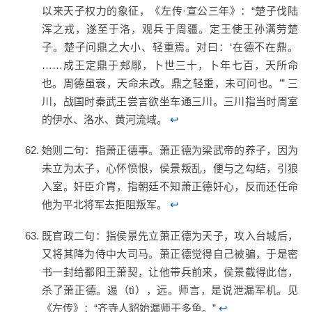
以来天子权力的象征，《左传·宣公三年》：“楚子伐陆
浑之戎，遂至于洛，观兵于周疆。定王使王孙满劳楚
子。楚子问鼎之大小、轻重焉。对曰：‘在德不在鼎。
……成王定鼎于郏鄏，卜世三十，卜年七百，天所命
也。周德虽衰，天命未改。鼎之轻重，未可问也。’” 三
川，战国时秦武王尝言欲坐车通三川。三川指当时周室
的伊水、洛水、黄河流域。
↩
始则二句：指萧正德事。萧正德为梁武帝的养子，因为
未立为太子，心怀愤恨，侯景叛乱，便与之勾结，引狼
入室。奸臣介胄，指朝廷不知萧正德奸心，反而还任命
他为平北将军去拒阻叛军。
↩
既官政二句：指侯景先立萧正德为天子，攻入台城后，
又将其降为侍中大司马。萧正德觉得自己被骗，于是密
书一封给鄱阳王萧契，让他带兵前来，侯景截得此信，
杀了萧正德。逷（tì），远。师言，是说泄漏军机。见
《左传》：“齐寺人貂始漏师于多鱼。”
↩