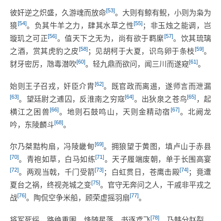
[53]
彼奸逆之炽盛，久游魂而放命
。大则有鲸有鲵，小则为枭为
[54]
[55]
獍
。负其牛羊之力，肆其水草之性
；非玉烛之能调，岂
[56]
[57]
璇玑之可正
。值天下之无为，尚有欲于羁縻
。饮其琉璃
[58]
[59]
之酒，赏其虎豹之皮
；见胡柯于大夏，识鸟卵于条枝
。
[60]
[61]
豺牙密厉，虺毒潜吹
。轻九鼎而欲问，闻三川而遂窥
。
[62]
始则王子召戎，奸臣介胄
。既官政而离逷，遂师言而泄漏
[63]
[64]
[65]
。望廷尉之逋囚，反淮南之穷寇
。出狄泉之苍鸟
，起
[66]
[67]
横江之困兽
。地则石鼓鸣山，天则金精动宿
。北阙龙
[68]
吟，东陵麟斗
。
[69]
尔乃桀黠构扇，冯陵畿甸
。拥狼望于黄图，填卢山于赤县
[70]
[71]
。青袍如草，白马如练
。天子履端废朝，单于长围高宴
[72]
[73]
[74]
。两观当戟，千门受箭
；白虹贯日，苍鹰击殿
；竟遭
[75]
夏台之祸，终视尧城之变
。官守无奔问之人，干戚非平戎之
[76]
[77]
战
。陶侃空争米船，顾荣虚摇羽扇
。
[78]
将军死绥，路绝重围。烽随星落，书逐鸢飞
。乃韩分赵裂，