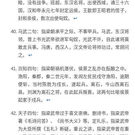
睦，没有战争。班超，东汉名将，出使西域，通三十六
国，汉和帝永元七年封定远侯。王歙即王昭君的侄子，
封和亲侯，数次出使匈奴。
↩
马武二句：指梁朝承平之际，不事甲兵。马武，东汉将
领，曾上书光武帝欲进军匈奴，光武不许，自此诸将莫
敢言兵事。冯唐，西汉人，汉文帝论将帅功过，常顾问
之。
↩
岂知四句：指梁朝祸机潜伏，侯景之乱亦在酝酿之中。
渔阳，秦郡，秦二世元年，发闾左贫民戍守渔阳，逾期
便斩，当时陈胜为戍长，遂起兵。离石，今山西离石
县。刘渊为离石之将，在此起兵叛晋。这两句比喻侯景
起家于戍兵。
↩
天子四句：指梁武帝过于喜文崇佛。删诗书，指梁武帝
著《毛诗问答》、《尚书大义》等。定礼乐，指梁武帝
为大臣所撰《五礼》断疑。重云之讲，指梁武帝曾在重