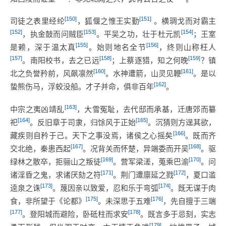
[150]
[151]
司徒之表里经纶
，狐偃之惟王实勤
。横琱戈而对霸主
[152]
[153]
[154]
，执金鼓而问贼臣
。平吴之功，壮于杜元凯
；王室
[155]
[156]
是赖，深于温太真
。始则地名全节
，终则山称枉人
[157]
[158]
[159]
。南阳校书，去之已远
；上蔡逐猎，知之何晚
？镇
[160]
[161]
北之负誉矜前，风飙凛然
。水神遭箭，山灵见鞭
。是以
[162]
蛰熊伤马，浮蛟没船。才子并命，俱非百年
。
[163]
中宗之夷凶靖乱
，大雪冤耻，去代邸而承基，迁唐郊而纂
[164]
[165]
祀
。反旧章于司隶，归馀风于正始
。沉猜则方逞其欲，
[166]
藏疾则自矜于己。天下之事没焉，诸侯之心摇矣
。既而齐
[167]
[168]
交北绝，秦患西起
。况背关而怀楚，异端委而开吴
。驱
[169]
[170]
绿林之散卒，拒骊山之叛徒
。营军梁溠，蒐乘巴渝
。问
[171]
[172]
诸淫昏之鬼，求诸厌劾之符
。荆门遭廪延之戮
，夏口滥
[173]
[174]
逵泉之诛
。蔑因亲以致爱，忍和乐于弯弧
。既无谋于肉
[175]
[176]
食，非所望于《论都》
。未深思于五难
，先自擅于三端
[177]
[178]
。登阳城而避险，卧砥柱而求安
。既言多于忌刻，实志
[179]