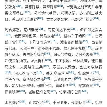
勇而形残。但坐观于时变，本无情于急难
。地惟黑子，城
[180]
[181]
犹弹丸
。其怨则黩，其盟则寒
。岂冤禽之能塞海？非愚
[182]
叟之可移山
。况以沴气朝浮，妖精夜陨。赤鸟则三朝夹
[183]
[184]
日，苍云则七重围轸
。亡吴之岁既穷，入郢之年斯尽
。
[185]
[186]
周含郑怒，楚结秦冤
。有南风之不竞
，值西邻之责言
[187]
[188]
[189]
。俄而梯冲乱舞，冀马云屯
。俴秦车于畅毂
，沓汉
[190]
[191]
[192]
鼓于雷门
。下陈仓而连弩
，渡临晋而横船
。虽复楚
[193]
有七泽，人称三户；箭不丽于六麋，雷无惊于九虎
。辞洞
[194]
[195]
庭兮落木，去涔阳兮极浦
。炽火兮焚旗，贞风兮害蛊
。
[196]
乃使玉轴扬灰，龙文折柱
。下江余城，长林故营。徒思拑
[197]
马之秣，未见烧牛之兵
。章曼支以毂走，宫之奇以族行
[198]
[199]
[200]
[201]
。河无冰而马渡
，关未晓而鸡鸣
。忠臣解骨
，
[202]
[203]
君子吞声。章华望祭之所
，云梦伪游之地
。荒谷缢于莫
[204]
[205]
敖，冶父囚于群帅。硎穽折拉，鹰鹯批?
。冤霜夏零
，
[206]
[207]
[208]
愤泉秋沸
。城崩杞妇之哭
，竹染湘妃之泪
。
[209]
[210]
[211]
水毒秦泾
，山高赵陉
。十里五里，长亭短亭
。饥随