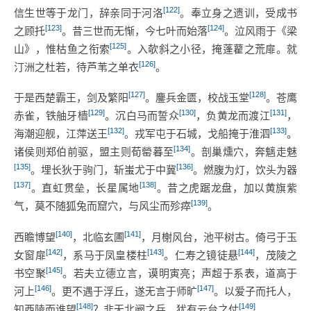
[122]
信生世等于龙门，辞亲同于河洛
。奉立身之遗训，受成书
[123]
[124]
之顾托
。昔三世而无惭，今七叶而始落
。泣风雨于《梁
[125]
山》，惟枯鱼之衔索
。入欹斜之小径，掩蓬藋之荒扉。就
[126]
汀洲之杜若，待芦苇之单衣
。
[127]
[128]
于是西楚霸王，剑及繁阳
。鏖兵金匮，校战玉堂
。苍鹰
[129]
[130]
[131]
赤雀，铁舳牙樯
。沉白马而誓众
，负黄龙而渡江
，
[132]
[133]
海潮迎舰，江萍送王
。戎军屯于石城，戈船掩于淮泗
。
[134]
诸侯则郑伯前驱，盟主则荀罃暮至
。剖巢燻穴，奔魑走魅
[135]
[136]
。埋长狄于驹门，斩蚩尤于中冀
。燃腹为灯，饮头为器
[137]
[138]
。直虹贯垒，长星属地
。昔之虎踞龙盘，加以黄旗紫
[139]
气，莫不随狐兔而窟穴，与风尘而殄瘁
。
[140]
[141]
西瞻博望
，北临玄圃
，月榭风台，池平树古。倚弓于玉
[142]
[143]
[144]
女窗扉
，系马于凤皇楼柱
。仁寿之镜徒悬
，茂陵之
[145]
书空聚
。若夫立德立言，谟明寅亮；声超于系表，道高于
[146]
[147]
河上
。更不遇于浮丘，遂无言于师旷
。以爱子而托人，
[148]
[149]
知西陵而谁望
？非无北阙之兵，犹有云台之仗
。