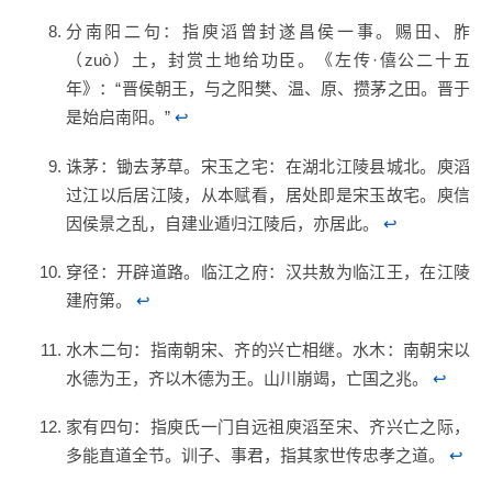
分南阳二句：指庾滔曾封遂昌侯一事。赐田、胙
（zuò）土，封赏土地给功臣。《左传·僖公二十五
年》：“晋侯朝王，与之阳樊、温、原、攒茅之田。晋于
是始启南阳。”
↩
诛茅：锄去茅草。宋玉之宅：在湖北江陵县城北。庾滔
过江以后居江陵，从本赋看，居处即是宋玉故宅。庾信
因侯景之乱，自建业遁归江陵后，亦居此。
↩
穿径：开辟道路。临江之府：汉共敖为临江王，在江陵
建府第。
↩
水木二句：指南朝宋、齐的兴亡相继。水木：南朝宋以
水德为王，齐以木德为王。山川崩竭，亡国之兆。
↩
家有四句：指庾氏一门自远祖庾滔至宋、齐兴亡之际，
多能直道全节。训子、事君，指其家世传忠孝之道。
↩