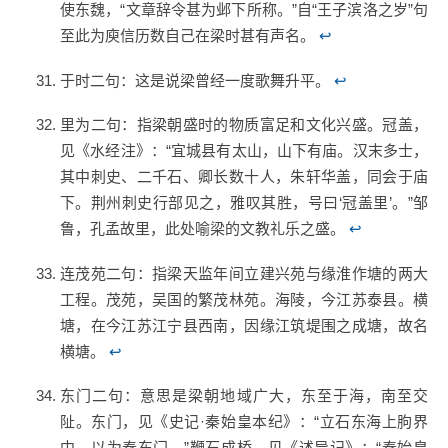
使东魏，“文章辞令甚为邺下所称。”自“王子滨洛之岁”句
至此为庾信历数自己在梁时甚有声名。
↩
于时二句：这是说梁曾经一度歌舞升平。
↩
里为二句：指梁朝盛时的物质富足和文化兴盛。冠盖，
见《水经注》：“宜城县有太山，山下有庙。汉末多士，
其中刺史、二千石、卿长数十人，朱轩华盖，同会于庙
下。荆州刺史行部见之，雅叹其胜，号曰‘冠盖里’。”邹
鲁，孔孟故里，此处喻梁的文教礼乐之盛。
↩
连茂苑二句：指梁天监年间立建兴苑与缘淮作塘的两大
工程。茂苑，吴国的繁茂林苑。海陵，今江苏泰县。横
塘，在今江苏江宁县西南，因缘江筑堤围之成塘，故名
横塘。
↩
东门二句：意思是梁朝地域广大，东至于海，南至交
阯。东门，见《史记·秦始皇本纪》：“立石东海上朐界
中，以为秦东门。”鞭石成桥，见《述异记》：“秦始皇