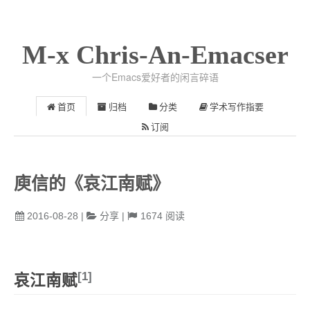
M-x Chris-An-Emacser
一个Emacs爱好者的闲言碎语
首页
归档
分类
学术写作指要
订阅
庾信的《哀江南赋》
2016-08-28
|
分享
|
1674
阅读
[1]
哀江南赋