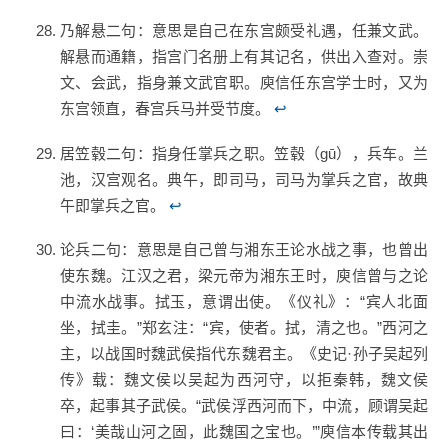
乃解悬二句：意思是自己在东宫颇受礼遇，任兼文武。
解悬而通籍，指宫门名册上有其记名，供出入查对。崇
文、会武，指身兼文武官职。庾信任东宫学士时，又为
东宫领直，春宫兵马并受节度。
↩
居笠毂二句：指身任掌兵之职。笠毂（gū），兵车。兰
池，汉宫观名。典午，即司马，司马为掌兵之官，故典
午即掌兵之官。
↩
论兵二句：意思是自己曾与湘东王论水战之事，也曾出
使东魏。江汉之君，梁元帝为湘东王时，庾信曾与之论
中流水战事。拭玉，意谓出使。《仪礼》：“宾人北面
坐，拭圭。”郑玄注：“宾，使者。拭，清之也。”西河之
主，以战国时魏武侯指代东魏君主。《史记·孙子吴起列
传》载：魏文侯以吴起为西河守，以拒秦韩，魏文侯
卒，起事其子武侯。“武侯浮西河而下，中流，顾谓吴起
曰：‘美哉山河之固，此魏国之宝也。’”庾信本传载其出