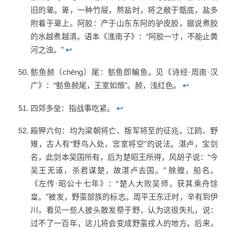
旧的箄。箄，一种竹屉，熬盐时，将之敝于甑底，盐多
附着于箄上。阿胶：产于山东东阿的驴皮胶，据说煮胶
的水越煮越清。语本《淮南子》：“阿胶一寸，不能止黄
河之浊。”
↩
鲂鱼赪（chēng）尾：鲂鱼即鳊鱼。见《诗经·周南·汉
广》：“鲂鱼赪尾，王室如燬”。赪，浅红色。
↩
四郊多垒：指战事吃紧。
↩
殿狎六句：均为梁朝将亡、叛军将至的征兆。江鸥、野
雉，古人有“野鸟入处，宫室将空”的说法。湛卢，宝剑
名，此剑本吴国所有，后为楚昭王所得，风胡子说：“今
吴王无道，杀君谋楚，故湛卢去国。” 艅艎，船名。
《左传·昭公十七年》：“楚人大败吴师，获其乘舟馀
皇。”被发，野蛮部族的标志。周平王东迁时，辛有到伊
川，看见一些人披头散发祭于野，认为这很失礼，说：
过不了一百年，这儿将会变成野蛮戎人的地方。后来，