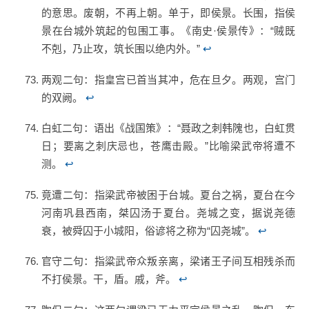
的意思。废朝，不再上朝。单于，即侯景。长围，指侯
景在台城外筑起的包围工事。《南史·侯景传》：“贼既
不剋，乃止攻，筑长围以绝内外。”
↩
两观二句：指皇宫已首当其冲，危在旦夕。两观，宫门
的双阙。
↩
白虹二句：语出《战国策》：“聂政之刺韩隗也，白虹贯
日；要离之刺庆忌也，苍鹰击殿。”比喻梁武帝将遭不
测。
↩
竟遭二句：指梁武帝被困于台城。夏台之祸，夏台在今
河南巩县西南，桀囚汤于夏台。尧城之变，据说尧德
衰，被舜囚于小城阳，俗谚将之称为“囚尧城”。
↩
官守二句：指粱武帝众叛亲离，梁诸王子间互相残杀而
不打侯景。干，盾。戚，斧。
↩