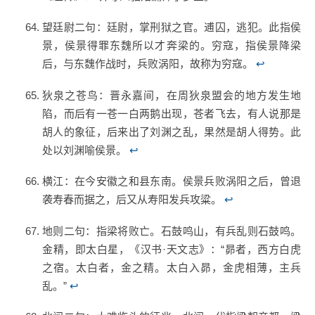
望廷尉二句：廷尉，掌刑狱之官。逋囚，逃犯。此指侯
景，侯景得罪东魏所以才奔梁的。穷寇，指侯景降梁
后，与东魏作战时，兵败涡阳，故称为穷寇。
↩
狄泉之苍鸟：晋永嘉间，在周狄泉盟会的地方发生地
陷，而后有一苍一白两鹅出现，苍者飞去，有人说那是
胡人的象征，后来出了刘渊之乱，果然是胡人得势。此
处以刘渊喻侯景。
↩
横江：在今安徽之和县东南。侯景兵败涡阳之后，曾退
袭寿春而据之，后又从寿阳发兵攻粱。
↩
地则二句：指梁将败亡。石鼓鸣山，有兵乱则石鼓鸣。
金精，即太白星，《汉书·天文志》：“昴者，西方白虎
之宿。太白者，金之精。太白入昴，金虎相薄，主兵
乱。”
↩