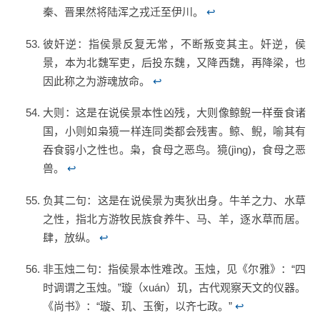
秦、晋果然将陆浑之戎迁至伊川。
↩
彼奸逆：指侯景反复无常，不断叛变其主。奸逆，侯
景，本为北魏军吏，后投东魏，又降西魏，再降梁，也
因此称之为游魂放命。
↩
大则：这是在说侯景本性凶残，大则像鲸鲵一样蚕食诸
国，小则如枭獍一样连同类都会残害。鲸、鲵，喻其有
吞食弱小之性也。枭，食母之恶鸟。獍(jìng)，食母之恶
兽。
↩
负其二句：这是在说侯景为夷狄出身。牛羊之力、水草
之性，指北方游牧民族食养牛、马、羊，逐水草而居。
肆，放纵。
↩
非玉烛二句：指侯景本性难改。玉烛，见《尔雅》：“四
时调谓之玉烛。”璇（xuán）玑，古代观察天文的仪器。
《尚书》：“璇、玑、玉衡，以齐七政。”
↩