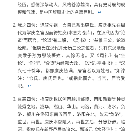
经历，感情深挚动人，风格苍凉雄劲，具有史诗般的规
模和气魄，是中国辞赋史上的名篇巨制。
↩
我之四句：追叙先祖，言自己系出庾氏。庾氏祖先在周
代为掌庾之官因而得姓庾(本意为仓库)，在汉代因为“论
道”而居官。“论道”有二解，《周书》：“兹惟三公，论道
经邦。”但庾氏在汉代并无历三公之位者，只有东汉隐逸
庾乘子孙为鄢陵著姓，其馀无考。又《周礼》有“坐
论”、“作行”、“食货”为经邦大政，《史记·平准书》：“汉
兴七十馀年，都鄙廪庾皆满，居官者以为姓号。”如淳
注：“仓氏、庾氏是也。”或指此而言。当官，居官受
职。
↩
禀嵩四句：指庾氏世居河南颍川鄢陵、南阳新野等钟灵
毓秀之地。嵩华，嵩山、华山。河洛，黄河、洛水。负
洛，颍川在洛阳东南五百里，洛阳在北，故云“负洛”。
重世，再世。庾氏本鄢陵人，再世之后，分徙新野。临
河，指庾氏在新野邑居临淯水。郦道元《水经注》：“淯