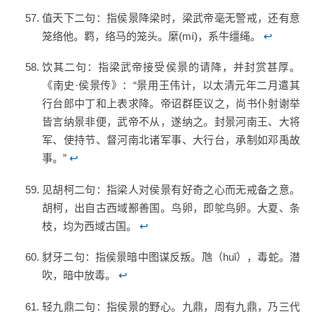
值天下二句：指侯景降梁时，梁武帝毫无警戒，还有意
笼络他。羁，络马的笼头。縻(mí)，系牛缰绳。
↩
饮其二句：指梁武帝接受侯景的请降，并封赏甚厚。
《南史·侯景传》：“景用王伟计，以太清元年二月遣其
行台郎中丁和上表求降。帝诏群臣议之，尚书仆射谢举
皆言纳景非便，武帝不从，遂纳之。封景河南王、大将
军、使持节、督河南北诸军事、大行台，承制如邓禹故
事。”
↩
见胡柯二句：指梁人对侯景有好奇之心而无戒备之意。
胡柯，出自古西域鄯善国。鸟卵，即鸵鸟卵。大夏、条
枝，均为西域古国。
↩
豺牙二句：指侯景暗中图谋反叛。虺（huǐ），毒蛇。潜
吹，暗中放毒。
↩
轻九鼎二句：指侯景的野心。九鼎，周有九鼎，乃三代