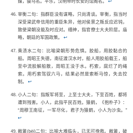
媒，骏马名。平乐，汉明帝时长安的馆阁名。
↩
宰衡二句：指群臣没有谋略，只尚清谈。宰衡，指当时
深受梁武帝信用的重臣朱异，他对侯景之叛反应迟钝，
致使梁朝没能及时应对。缙绅，指官僚士大夫阶层。庙
略，朝廷的军国政策。
↩
乘渍水二句：比喻梁朝形势危惧。胶船，用胶黏合的
船。周昭王失德，南征渡汉水时，船人用胶船载王，船
至中流胶解船散，周昭王没于水。朽索，腐烂了的绳
索。用朽索驾驭六马，结果必然是索断马惊，失去控
制。
↩
小人二句：指叛军将至，上至士大夫，下至百姓，都将
遭到残害。小人，此指平民百姓。猿鹤，《抱朴子》：
“周穆王南征，一军尽化，君子为猿鹤，小人为沙虫。”
↩
敝箄(bēi)二句：比喻大难临头，已无可挽救。敝箄，破