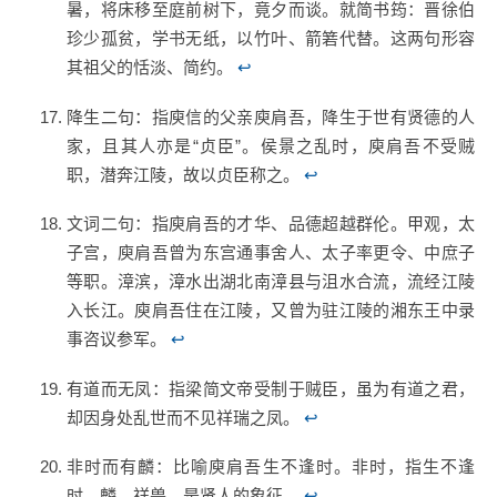
暑，将床移至庭前树下，竟夕而谈。就简书筠：晋徐伯
珍少孤贫，学书无纸，以竹叶、箭箬代替。这两句形容
其祖父的恬淡、简约。
↩
降生二句：指庾信的父亲庾肩吾，降生于世有贤德的人
家，且其人亦是“贞臣”。侯景之乱时，庾肩吾不受贼
职，潜奔江陵，故以贞臣称之。
↩
文词二句：指庾肩吾的才华、品德超越群伦。甲观，太
子宫，庾肩吾曾为东宫通事舍人、太子率更令、中庶子
等职。漳滨，漳水出湖北南漳县与沮水合流，流经江陵
入长江。庾肩吾住在江陵，又曾为驻江陵的湘东王中录
事咨议参军。
↩
有道而无凤：指梁简文帝受制于贼臣，虽为有道之君，
却因身处乱世而不见祥瑞之凤。
↩
非时而有麟：比喻庾肩吾生不逢时。非时，指生不逢
时。麟，祥兽，是贤人的象征。
↩