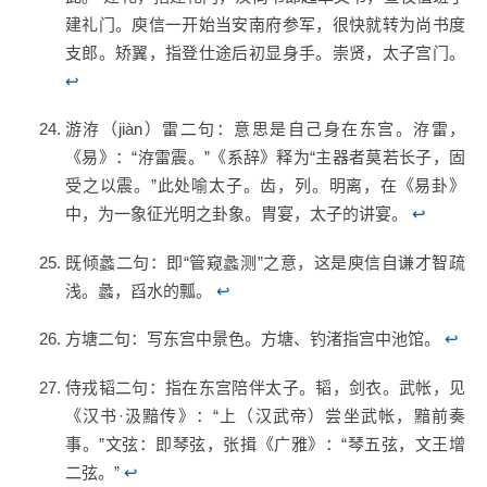
建礼门。庾信一开始当安南府参军，很快就转为尚书度
支郎。矫翼，指登仕途后初显身手。崇贤，太子宫门。
↩
游洊（jiàn）雷二句：意思是自己身在东宫。洊雷，
《易》：“洊雷震。”《系辞》释为“主器者莫若长子，固
受之以震。”此处喻太子。齿，列。明离，在《易卦》
中，为一象征光明之卦象。胄宴，太子的讲宴。
↩
既倾蠡二句：即“管窥蠡测”之意，这是庾信自谦才智疏
浅。蠡，舀水的瓢。
↩
方塘二句：写东宫中景色。方塘、钓渚指宫中池馆。
↩
侍戎韬二句：指在东宫陪伴太子。韬，剑衣。武帐，见
《汉书·汲黯传》：“上（汉武帝）尝坐武帐，黯前奏
事。”文弦：即琴弦，张揖《广雅》：“琴五弦，文王增
二弦。”
↩