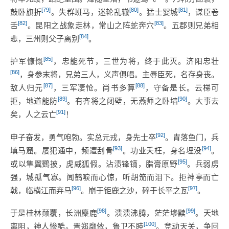
[79]
[80]
[81]
鼓卧旗折
。失群班马，迷轮乱辙
。猛士婴城
，谋臣卷
[82]
[83]
舌
。昆阳之战象走林，常山之阵蛇奔穴
。五郡则兄弟相
[84]
悲，三州则父子离别
。
[85]
护军慷慨
，忠能死节，三世为将，终于此灭。济阳忠壮
[86]
，身参末将，兄弟三人，义声俱唱。主辱臣死，名存身丧。
[87]
[88]
敌人归元
，三军凄怆。尚书多算
，守备是长。云梯可
[89]
[90]
拒，地道能防
。有齐将之闭壁，无燕师之卧墙
。大事去
[91]
矣，人之云亡
！
[92]
申子奋发，勇气咆勃。实总元戎，身先士卒
。胄落鱼门，兵
[93]
[94]
填马窟。屡犯通中，频遭刮骨
。功业夭枉，身名埋没
。
[95]
或以隼翼鷃披，虎威狐假。沾渍锋镝，脂膏原野
。兵弱虏
强，城孤气寡。闻鹤唳而心惊，听胡笳而泪下。拒神亭而亡
[96]
[97]
戟，临横江而弃马
。崩于钜鹿之沙，碎于长平之瓦
。
[98]
[99]
于是桂林颠覆，长洲麋鹿
。溃溃沸腾，茫茫墋黩
。天地
[100]
离阻，神人惨酷。晋郑靡依，鲁卫不睦
。竞动天关，争回