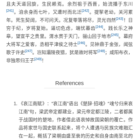
且夫天道回旋，生民赖焉。余烈祖于西晋，始流播于东川
[241]
[242]
。洎余身而七叶，又遭时而北迁
。提挈老幼，关河累
[243]
年。死生契阔，不可问天。况复零落将尽，灵光岿然
！日
[244]
穷于纪，岁将复始。逼切危虑，端忧暮齿
。践长乐之神
[245]
皋，望宣平之贵里。渭水贯于天门，骊山回于地市
。幕府
[246]
大将军之爱客，丞相平津侯之待士
。见钟鼎于金张，闻弦
[247]
[248]
歌于许史
。岂知灞陵夜猎，犹是故时将军
；咸阳布衣，
[249]
非独思归王子
！
《哀江南赋》：“哀江南”语出《楚辞·招魂》“魂兮归来哀
江南”句，梁武帝定都建业，梁元帝定都江陵，二者都属
于战国时的楚地，作者借此语哀悼故国梁朝的覆亡。作
品将家世与国史联系起来，将个人遭遇与民族灾难融汇
在一起，概括了梁朝由盛至衰的历史和自身由南至北的