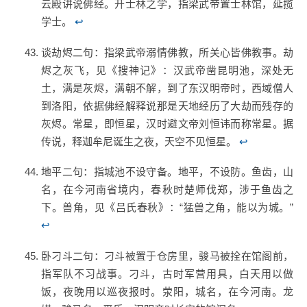
云殿讲说佛经。开士林之学，指梁武帝置士林馆，延揽
学士。
↩
谈劫烬二句：指梁武帝溺情佛教，所关心皆佛教事。劫
烬之灰飞，见《搜神记》：汉武帝凿昆明池，深处无
土，满是灰烬，满朝不解，到了东汉明帝时，西域僧人
到洛阳，依据佛经解释说那是天地经历了大劫而残存的
灰烬。常星，即恒星，汉时避文帝刘恒讳而称常星。据
传说，释迦牟尼诞生之夜，天空不见恒星。
↩
地平二句：指城池不设守备。地平，不设防。鱼齿，山
名，在今河南省境内，春秋时楚师伐郑，涉于鱼齿之
下。兽角，见《吕氏春秋》：“猛兽之角，能以为城。”
↩
卧刁斗二句：刁斗被置于仓房里，骏马被拴在馆阁前，
指军队不习战事。刁斗，古时军营用具，白天用以做
饭，夜晚用以巡夜报时。荥阳，城名，在今河南。龙