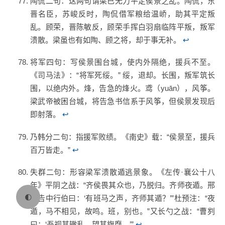
陶侃二句：这两句谓梁已无力平定侯景之乱。陶侃，东
晋名臣，苏峻反时，陶侃借军粮给温峤，助其平定叛
乱。顾荣，晋陈敏反，顾荣手挥白羽扇临阵平叛，叛军
溃散。梁虽也有如陶、顾之将，却于事无补。
↩
将军四句：写侯景围台城，使内外隔绝，援兵不至。
《司马法》：“将军死绥。” 绥，退却。长围，叛军筑长
围，以绝内外。烽，告急的烽火。鸢（yuān），风筝。
梁武帝被困台城，将告急书信系于风筝，但侯景发现后
即射落。
↩
乃韩分二句：指援军败绩。《南史》载：“侯景至，援兵
百万皆走。”
↩
失群二句：形容梁军溃散遁逃景象。《左传·襄公十八
年》平阴之战：“齐侯畏其众也，乃脱归。齐师夜遁。邢
🌓
伯告中行伯曰：‘有班马之声，齐师其遁？’”杜预注：“夜
遁，马不相见，故鸣。班，别也。”又长勺之战：“曹刿
曰：‘吾视其辙乱，望其旗靡。’”
↩