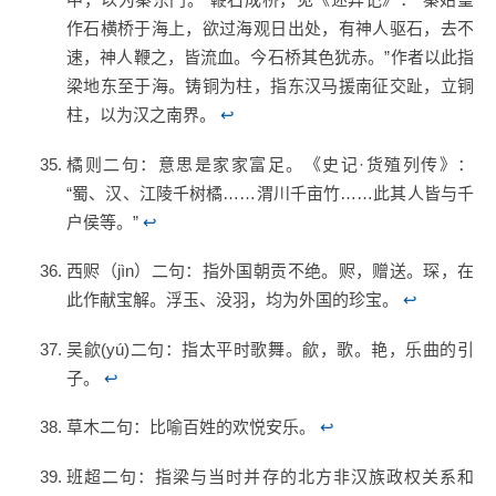
作石横桥于海上，欲过海观日出处，有神人驱石，去不
速，神人鞭之，皆流血。今石桥其色犹赤。”作者以此指
梁地东至于海。铸铜为柱，指东汉马援南征交趾，立铜
柱，以为汉之南界。
↩
橘则二句：意思是家家富足。《史记·货殖列传》：
“蜀、汉、江陵千树橘……渭川千亩竹……此其人皆与千
户侯等。”
↩
西赆（jìn）二句：指外国朝贡不绝。赆，赠送。琛，在
此作献宝解。浮玉、没羽，均为外国的珍宝。
↩
吴歈(yú)二句：指太平时歌舞。歈，歌。艳，乐曲的引
子。
↩
草木二句：比喻百姓的欢悦安乐。
↩
班超二句：指梁与当时并存的北方非汉族政权关系和