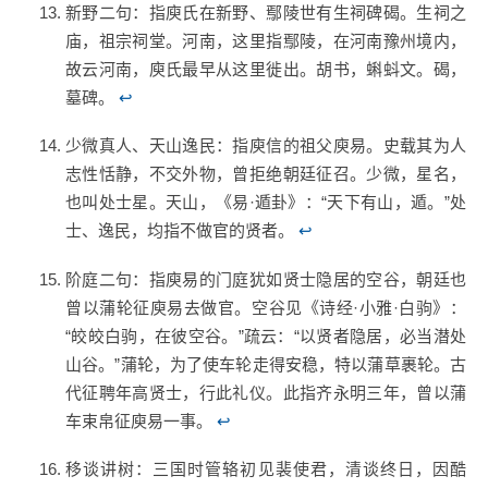
新野二句：指庾氏在新野、鄢陵世有生祠碑碣。生祠之
庙，祖宗祠堂。河南，这里指鄢陵，在河南豫州境内，
故云河南，庾氏最早从这里徙出。胡书，蝌蚪文。碣，
墓碑。
↩
少微真人、天山逸民：指庾信的祖父庾易。史载其为人
志性恬静，不交外物，曾拒绝朝廷征召。少微，星名，
也叫处士星。天山，《易·遁卦》：“天下有山，遁。”处
士、逸民，均指不做官的贤者。
↩
阶庭二句：指庾易的门庭犹如贤士隐居的空谷，朝廷也
曾以蒲轮征庾易去做官。空谷见《诗经·小雅·白驹》：
“皎皎白驹，在彼空谷。”疏云：“以贤者隐居，必当潜处
山谷。”蒲轮，为了使车轮走得安稳，特以蒲草裹轮。古
代征聘年高贤士，行此礼仪。此指齐永明三年，曾以蒲
车束帛征庾易一事。
↩
移谈讲树：三国时管辂初见裴使君，清谈终日，因酷