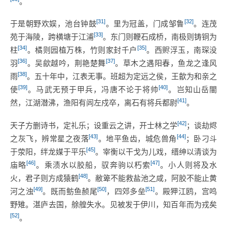
。
[31]
[32]
于是朝野欢娱，池台钟鼓
。里为冠盖，门成邹鲁
。连茂
[33]
苑于海陵，跨横塘于江浦
。东门则鞭石成桥，南极则铸铜为
[34]
[35]
柱
。橘则园植万株，竹则家封千户
。西赆浮玉，南琛没
[36]
[37]
羽
。吴歈越吟，荆艳楚舞
。草木之遇阳春，鱼龙之逢风
[38]
雨
。五十年中，江表无事。班超为定远之侯，王歙为和亲之
[39]
[40]
使
。马武无预于甲兵，冯唐不论于将帅
。岂知山岳闇
[41]
然，江湖潜沸，渔阳有闾左戍卒，离石有将兵都尉
。
[42]
天子方删诗书，定礼乐；设重云之讲，开士林之学
；谈劫烬
[43]
[44]
之灰飞，辨常星之夜落
。地平鱼齿，城危兽角
；卧刁斗
[45]
于荥阳，绊龙媒于平乐
。宰衡以干戈为儿戏，缙绅以清谈为
[46]
[47]
庙略
。乘渍水以胶船，驭奔驹以朽索
。小人则将及水
[48]
火，君子则方成猿鹤
。敝箄不能救盐池之咸，阿胶不能止黄
[49]
[50]
[51]
河之浊
。既而鲂鱼赪尾
，四郊多垒
。殿狎江鸥，宫鸣
野雉。湛庐去国，艅艎失水。见被发于伊川，知百年而为戎矣
[52]
。