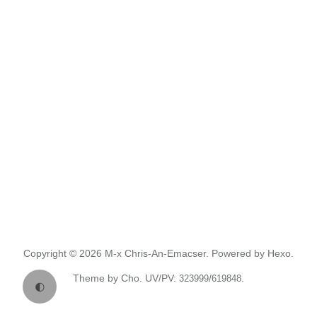
Copyright © 2026
M-x Chris-An-Emacser.
Powered by
Hexo.
Theme
by
Cho.
UV/PV:
/
.
323999
619848
🌓