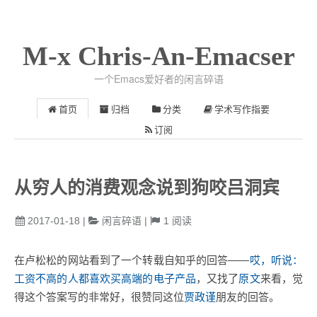
M-x Chris-An-Emacser
一个Emacs爱好者的闲言碎语
首页
归档
分类
学术写作指要
订阅
从穷人的消费观念说到狗咬吕洞宾
2017-01-18
|
闲言碎语
|
1
阅读
在卢松松的网站看到了一个转载自知乎的回答——
哎，听说：
工资不高的人都喜欢买高端的电子产品
，又找了
原文
来看，觉
得这个答案写的非常好，很赞同这位
贾政谨
朋友的回答。