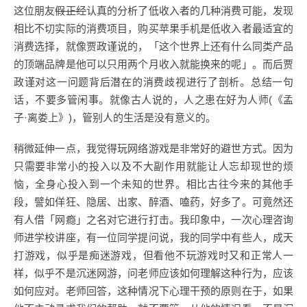
这位朋友
假正经
认真的分析了低收入者的几种消费可能，发现
相比不切实际的消费项目，购买苹果手机是低收入者最适宜的
消费选择，就像贾政谨说的，「这个世界上还有什么同类产品
的顶端品牌是他可以只用两个月收入就能换来的呢」。而后贾
政谨对这一问题背后潜在的消费歧视进行了剖析。总结一句
话，不要多管闲事。就像古人说的，人之患在好为人师(《孟
子·离娄上》)，管别人的生活是没有意义的。
稍微延伸一点，我觉得玩网络游戏是非常好的避世方式。因为
只需要非常小的投入以及不大副作用就能让人忘却现世的烦
恼，全身心投入到一个未知的世界。相比古往今来的其他手
段，譬如佯狂、隐居、出家、醉酒、嗑药，好多了。可竟然还
有人借「网瘾」之名对它进行打击。我印象中，一次心理咨询
师进学校讲座，有一位同学提问说，我的同学中有些人，成天
打游戏，似乎是痴迷游戏，但看他不玩游戏时又和正常人一
样，似乎不是沉迷网游，问老师应该如何理解这种行为，应该
如何应对。老师回答，这种情况下心理干预的原则在于，如果