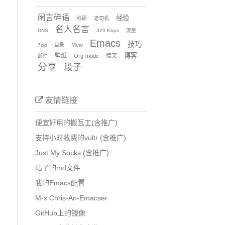
闲言碎语
经验
科研
老司机
名人名言
DNS
320 Kbps
流量
Emacs
技巧
Mew
7zip
目录
博客
壁纸
Org-mode
搞笑
邮件
分享
段子
友情链接
便宜好用的搬瓦工(含推广)
支持小时收费的vultr (含推广)
Just My Socks (含推广)
帖子的md文件
我的Emacs配置
M-x Chris-An-Emacser
GitHub上的镜像