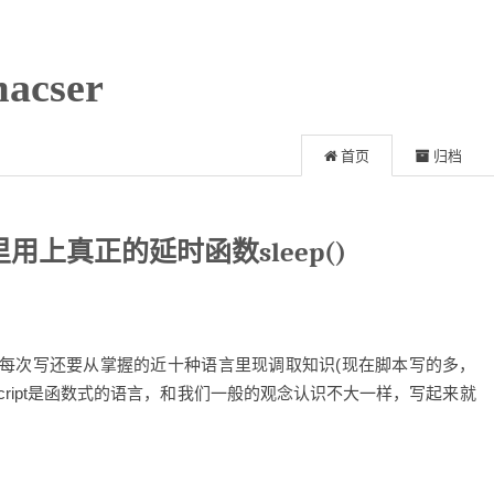
acser
首页
归档
pt里用上真正的延时函数sleep()
每次写还要从掌握的近十种语言里现调取知识(现在脚本写的多，
Script是函数式的语言，和我们一般的观念认识不大一样，写起来就