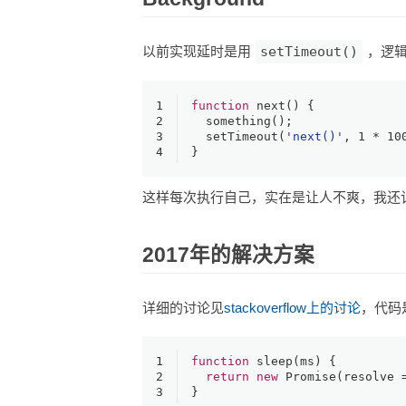
以前实现延时是用
setTimeout()
，逻
1
function
next
(
) {
2
something
();
3
setTimeout
(
'next()'
, 
1
 * 
10
4
}
这样每次执行自己，实在是让人不爽，我还
2017年的解决方案
详细的讨论见
stackoverflow上的讨论
，代码
1
function
sleep
(
ms
) {
2
return
new
Promise
(
resolve
 
3
}