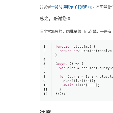
我发现
一览阅读收录了我的Blog
，不知是哪
总之，感谢您🙏
我非常邪恶的，想批量给自己点赞。于是有
1
function
sleep
(
ms
) {
2
return
new
Promise
(
resolve
3
}
4
5
(
async
 () => {
6
var
 eles = 
document
.
queryS
7
8
for
 (
var
 i = 
0
; i < eles.
l
9
    eles[i].
click
();
10
await
sleep
(
5000
);
11
  }
12
})();