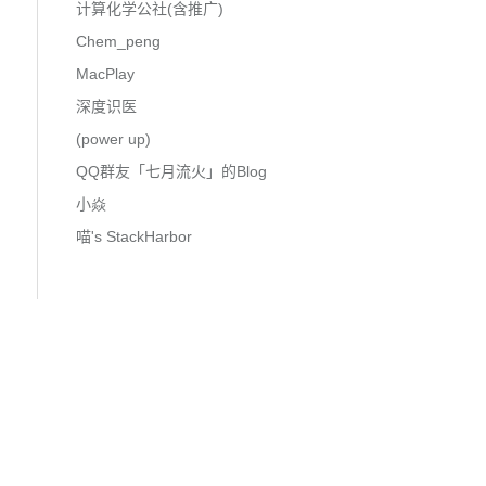
计算化学公社(含推广)
Chem_peng
MacPlay
深度识医
(power up)
QQ群友「七月流火」的Blog
小焱
喵's StackHarbor