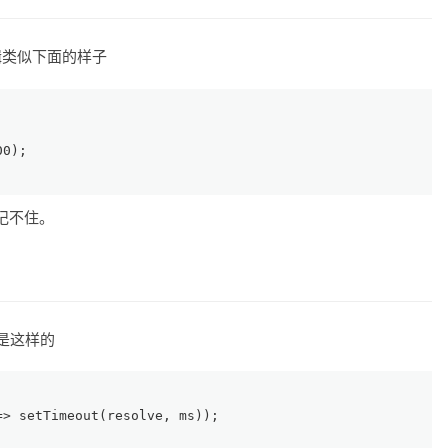
辑类似下面的样子
00
);
记不住。
是这样的
=>
setTimeout
(resolve, ms));