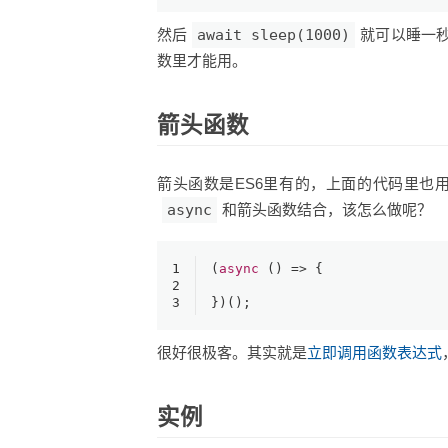
然后
await sleep(1000)
就可以睡一
数里才能用。
箭头函数
箭头函数是ES6里有的，上面的代码里也
async
和箭头函数结合，该怎么做呢？
1
(
async
 () => {
2
3
})();
很好很极客。其实就是
立即调用函数表达式
实例