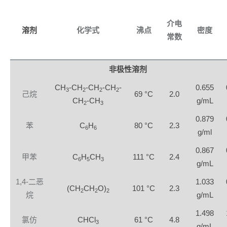
介电
溶剂
化学式
沸点
密度
常数
非极性溶剂
CH
-CH
-CH
-CH
-
0.655
3
2
2
2
己烷
69 °C
2.0
CH
-CH
g/mL
2
3
0.879
苯
C
H
80 °C
2.3
6
6
g/ml
0.867
甲苯
C
H
CH
111 °C
2.4
6
5
3
g/mL
1,4-二恶
1.033
(CH
CH
O)
101 °C
2.3
2
2
2
烷
g/mL
1.498
氯仿
CHCl
61 °C
4.8
3
g/mL