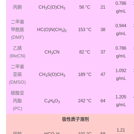
0.786
丙酮
CH
C(O)CH
56 °C
21
3
3
g/mL
二甲基
0.944
甲酰胺
HC(O)N(CH
)
153 °C
38
3
2
g/mL
(DMF)
乙腈
0.786
CH
CN
82 °C
37
3
(MeCN)
g/mL
二甲基
1.092
亚砜
CH
S(O)CH
189 °C
47
3
3
g/mL
(DMSO)
碳酸亚
1.205
丙酯
C
H
O
242 °C
64
4
6
3
g/mL
(PC)
极性质子溶剂
1.21
甲酸
HCO
H
101 °C
58