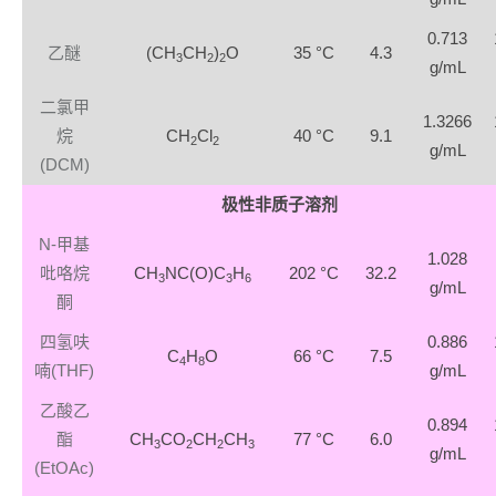
0.713
乙醚
(CH
CH
)
O
35 °C
4.3
3
2
2
g/mL
二氯甲
1.3266
烷
CH
Cl
40 °C
9.1
2
2
g/mL
(DCM)
极性非质子溶剂
N-甲基
1.028
吡咯烷
CH
NC(O)C
H
202 °C
32.2
3
3
6
g/mL
酮
四氢呋
0.886
C
H
O
66 °C
7.5
4
8
喃(THF)
g/mL
乙酸乙
0.894
酯
CH
CO
CH
CH
77 °C
6.0
3
2
2
3
g/mL
(EtOAc)