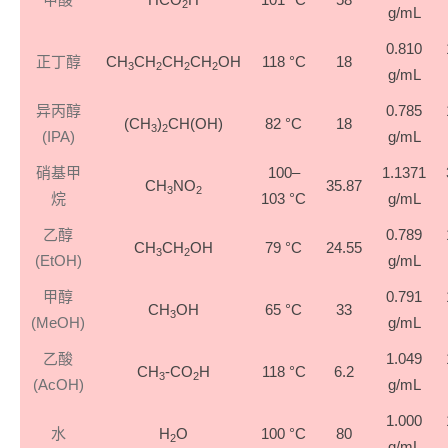
2
g/mL
0.810
正丁醇
CH
CH
CH
CH
OH
118 °C
18
3
2
2
2
g/mL
异丙醇
0.785
(CH
)
CH(OH)
82 °C
18
3
2
(IPA)
g/mL
硝基甲
100–
1.1371
CH
NO
35.87
3
2
烷
103 °C
g/mL
乙醇
0.789
CH
CH
OH
79 °C
24.55
3
2
(EtOH)
g/mL
甲醇
0.791
CH
OH
65 °C
33
3
(MeOH)
g/mL
乙酸
1.049
CH
-CO
H
118 °C
6.2
3
2
(AcOH)
g/mL
1.000
水
H
O
100 °C
80
2
g/mL