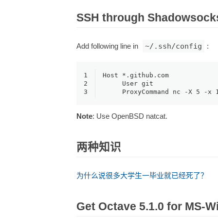
SSH through Shadowsocks
Add following line in
~/.ssh/config
:
1
Host *.github.com
2
     User git
3
     ProxyCommand nc -X 5 -x 
Note
: Use OpenBSD natcat.
两种知识
为什么说很多大学生一毕业就已经死了？
Get Octave 5.1.0 for MS-