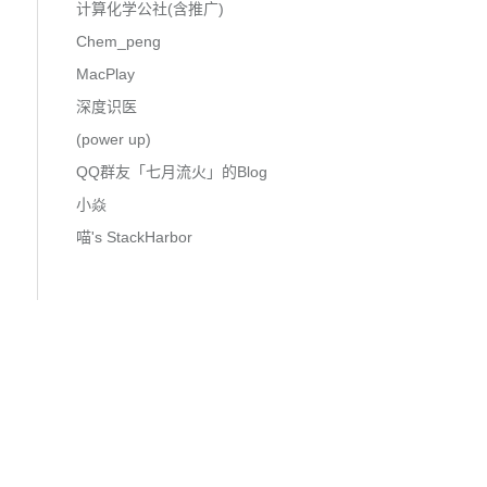
计算化学公社(含推广)
Chem_peng
MacPlay
深度识医
(power up)
QQ群友「七月流火」的Blog
小焱
喵's StackHarbor