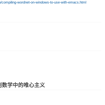
on/compiling-wordnet-on-windows-to-use-with-emacs.html
判数学中的唯心主义