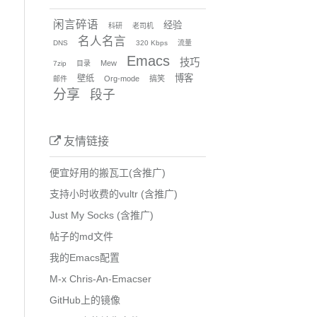
闲言碎语
经验
科研
老司机
名人名言
DNS
320 Kbps
流量
Emacs
技巧
Mew
7zip
目录
博客
壁纸
Org-mode
搞笑
邮件
分享
段子
友情链接
便宜好用的搬瓦工(含推广)
支持小时收费的vultr (含推广)
Just My Socks (含推广)
帖子的md文件
napshot/${p}.tar.gz -O;
我的Emacs配置
M-x Chris-An-Emacser
GitHub上的镜像