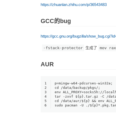
https://zhuanlan.zhihu.com/p/36543483
GCC的bug
https://gcc.gnu.org/bugzilla/show_bug.cgi?i
-fstack-protector
生成了
mov rax
AUR
1
p=mingw-w64-pdcurses-win32a;
2
cd /data/backup/pkgs/;
3
env ALL_PROXY=socks5h://local
4
tar -zxvf ${p}.tar.gz -C /dat
5
cd /data/aur/${p} && env ALL_
6
sudo pacman -U ./${p}*.pkg.ta