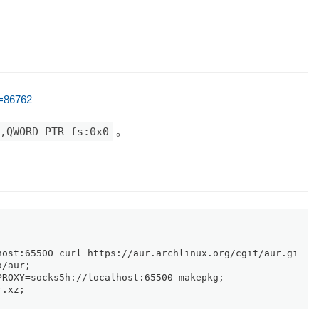
d=86762
,QWORD PTR fs:0x0
。
host:65500 curl https://aur.archlinux.org/cgit/aur.git/s
a/aur;
PROXY=socks5h://localhost:65500 makepkg;
r.xz;