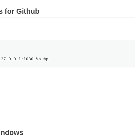
 for Github
127.0.0.1:1080 %h %p
Windows