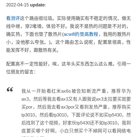
2022-04-15
update
:
看测评
这个路由很垃圾。实际使用确实有不稳定的情况，做无
线中继，穿2堵墙，体验不好。我说不是热的问题是不对的，
确实热，下面也垫了散热片(
acwifi的垫高教程
，我用的散热片
小，没他那么夸张。)。这个路由怎么说呢，配置是很高，性
能发挥不好，跟散热有关。
配置高不一定性能好，唉，这年头买东西怎么这么难。引用一
位朋友的留言：
我从一开始看红米ax6s被告知断流严重，推荐华为
ax3，然后等我去看ax3又有人跟我说ax3太拉要买就要
买por，然后我去看ax3por又看到发热严重，推荐购买
tp3010，然后看tp3010，下面评论说不如买tp5430，然
后找到了这个视频，好家伙tp5430还不如tp3010，我到
底要买哪个好啊，小白只想买个不掉网可以看网络电