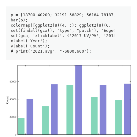
p = [18700 40200; 32191 56829; 56164 78187; 42287 5
bar(p);
colormap([ggplot2(8)(4, :); ggplot2(8)(6, :)]);
set(findall(gca(), "type", "patch"), 'EdgeColor', '
set(gca, 'xticklabel', {'2017 UV/PV'; '2018 UV/PV';
xlabel('Year');
ylabel('Count');
# print("2021.svg", "-S800,600");