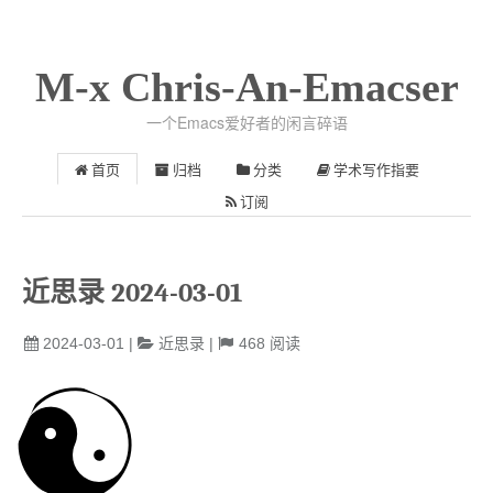
M-x Chris-An-Emacser
一个Emacs爱好者的闲言碎语
首页
归档
分类
学术写作指要
订阅
近思录 2024-03-01
2024-03-01
|
近思录
|
468
阅读
☯