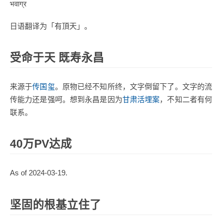
भवाग्र
日语翻译为「有頂天」。
受命于天 既寿永昌
来源于
传国玺
。原物已经不知所终，文字倒留下了。文字的流
传能力还是强呵。想到永昌是因为
甘肃活埋案
，不知二者有何
联系。
40万PV达成
As of 2024-03-19.
坚固的根基立住了