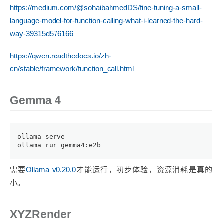
https://medium.com/@sohaibahmedDS/fine-tuning-a-small-
language-model-for-function-calling-what-i-learned-the-hard-
way-39315d576166
https://qwen.readthedocs.io/zh-
cn/stable/framework/function_call.html
Gemma 4
ollama serve
ollama run gemma4:e2b
需要
Ollama v0.20.0
才能运行，初步体验，资源消耗是真的
小。
XYZRender