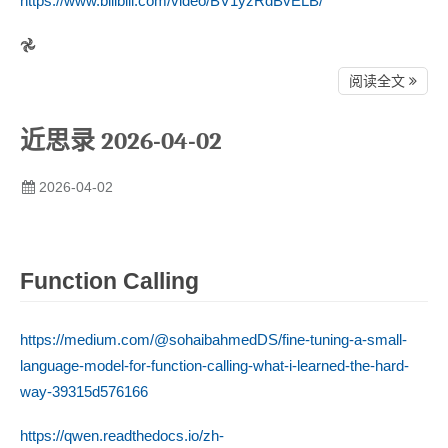
https://www.bilibili.com/video/BV1yzRdBvELB/
𖣘
阅读全文
近思录 2026-04-02
2026-04-02
Function Calling
https://medium.com/@sohaibahmedDS/fine-tuning-a-small-
language-model-for-function-calling-what-i-learned-the-hard-
way-39315d576166
https://qwen.readthedocs.io/zh-