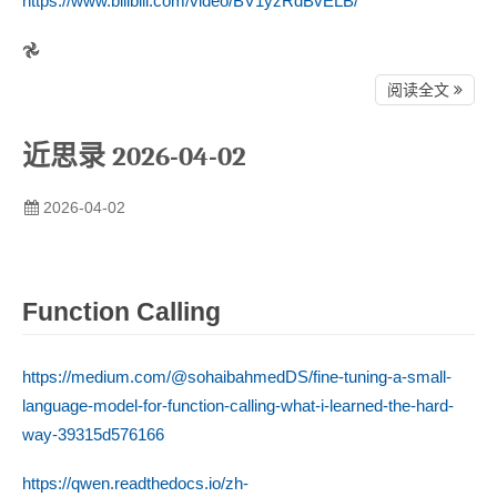
https://www.bilibili.com/video/BV1yzRdBvELB/
𖣘
阅读全文
近思录 2026-04-02
2026-04-02
Function Calling
https://medium.com/@sohaibahmedDS/fine-tuning-a-small-
language-model-for-function-calling-what-i-learned-the-hard-
way-39315d576166
https://qwen.readthedocs.io/zh-