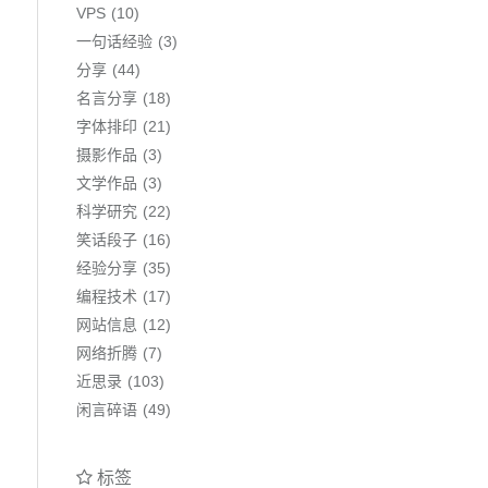
VPS
10
一句话经验
3
分享
44
名言分享
18
字体排印
21
摄影作品
3
文学作品
3
科学研究
22
笑话段子
16
经验分享
35
编程技术
17
网站信息
12
网络折腾
7
近思录
103
闲言碎语
49
标签