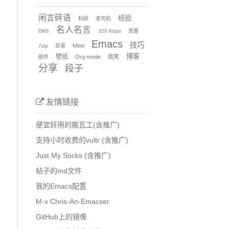
闲言碎语
经验
科研
老司机
名人名言
DNS
320 Kbps
流量
Emacs
技巧
Mew
7zip
目录
博客
壁纸
Org-mode
搞笑
邮件
分享
段子
友情链接
便宜好用的搬瓦工(含推广)
支持小时收费的vultr (含推广)
Just My Socks (含推广)
帖子的md文件
我的Emacs配置
M-x Chris-An-Emacser
GitHub上的镜像