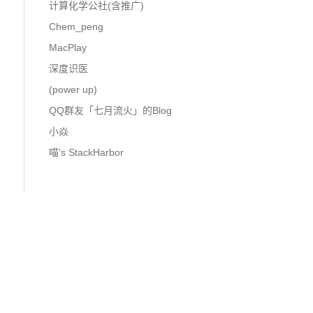
计算化学公社(含推广)
Chem_peng
MacPlay
深度识医
(power up)
QQ群友「七月流火」的Blog
小焱
喵's StackHarbor