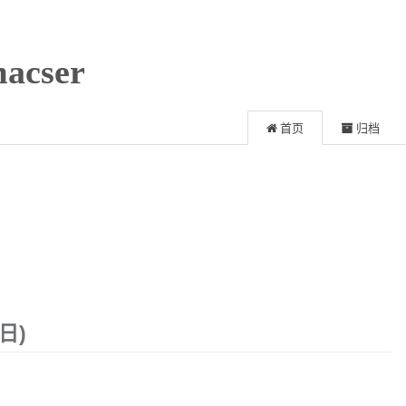
acser
首页
归档
日)