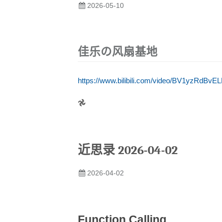
2026-05-10
佳乐の风扇基地
https://www.bilibili.com/video/BV1yzRdBvEL
𖣘
近思录 2026-04-02
2026-04-02
Function Calling