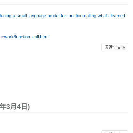
ing-a-small-language-model-for-function-calling-what-i-learned-
mework/function_call.html
阅读全文
6年3月4日)