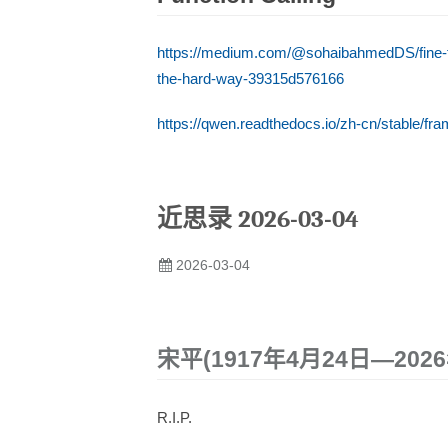
https://medium.com/@sohaibahmedDS/fine-tun
the-hard-way-39315d576166
https://qwen.readthedocs.io/zh-cn/stable/fra
近思录 2026-03-04
2026-03-04
宋平(1917年4月24日—202
R.I.P.