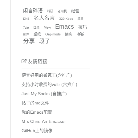
闲言碎语
经验
科研
老司机
名人名言
DNS
320 Kbps
流量
Emacs
技巧
Mew
7zip
目录
博客
壁纸
Org-mode
搞笑
邮件
分享
段子
友情链接
便宜好用的搬瓦工(含推广)
支持小时收费的vultr (含推广)
Just My Socks (含推广)
帖子的md文件
我的Emacs配置
M-x Chris-An-Emacser
GitHub上的镜像