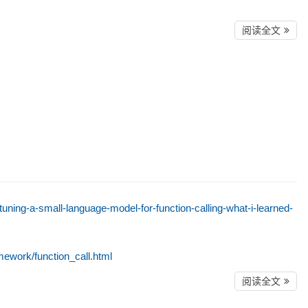
阅读全文
ing-a-small-language-model-for-function-calling-what-i-learned-
mework/function_call.html
阅读全文