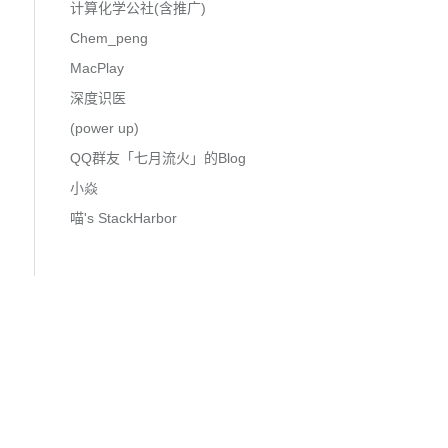
计算化学公社(含推广)
Chem_peng
MacPlay
深度识医
(power up)
QQ群友「七月流火」的Blog
小焱
喵's StackHarbor