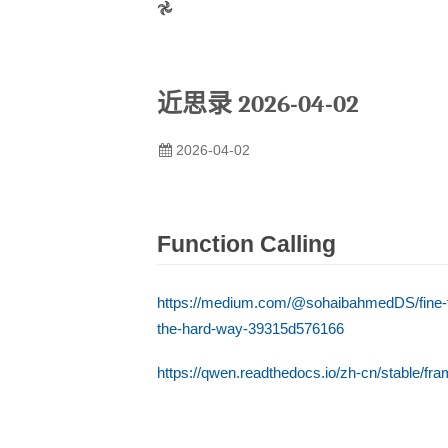
𖣘
近思录 2026-04-02
2026-04-02
Function Calling
https://medium.com/@sohaibahmedDS/fine-tun
the-hard-way-39315d576166
https://qwen.readthedocs.io/zh-cn/stable/fra