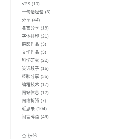
VPS
10
一句话经验
3
分享
44
名言分享
18
字体排印
21
摄影作品
3
文学作品
3
科学研究
22
笑话段子
16
经验分享
35
编程技术
17
网站信息
12
网络折腾
7
近思录
104
闲言碎语
49
标签