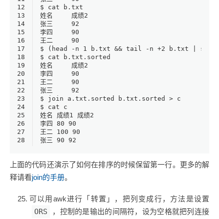
12
$ cat b.txt
13
姓名	成绩2
14
张三	92
15
李四	90
16
王二	90
17
$ (head -n 1 b.txt && tail -n +2 b.txt | sort
18
$ cat b.txt.sorted
19
姓名	成绩2
20
李四	90
21
王二	90
22
张三	92
23
$ join a.txt.sorted b.txt.sorted > c
24
$ cat c
25
姓名 成绩1 成绩2
26
李四 80 90
27
王二 100 90
28
张三 90 92
上面的代码还演示了如何在排序的时候保留第一行。更多的解
释请看
join的手册
。
可以用awk进行「转置」，把列变成行，方法是设置
ORS
，控制的是输出的间隔符，设为空格就把列连接