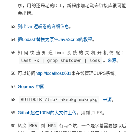
序，用的还是老的DLL，新程序加老动态链接库很可能
会出错。
列出lvm逻辑卷的详细信息
。
把Lodash替换为原生JavaScript的教程
。
如何快速知道Linux系统的关机开机情况：
last -x | grep shutdown | less
。
来源
。
可以访问
http://localhost:631
来在线管理CUPS系统。
Goproxy 中国
BUILDDIR=/tmp/makepkg makepkg
.
来源
。
Github超过100M的大文件上传
，用到了LFS。
转换
MKV
到
MP4
有两个坑，一个是字幕需要提取后