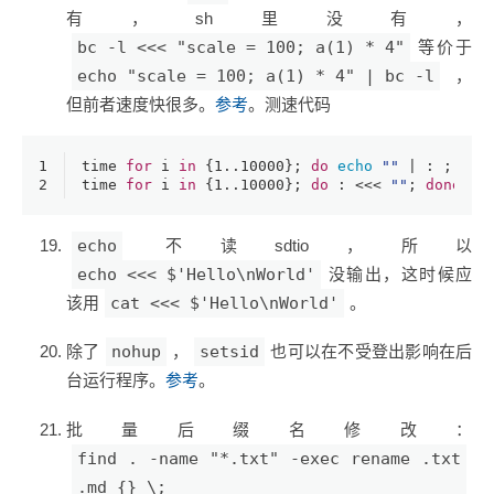
有，sh里没有，
bc -l <<< "scale = 100; a(1) * 4"
等价于
echo "scale = 100; a(1) * 4" | bc -l
，
但前者速度快很多。
参考
。测速代码
1
time 
for
 i 
in
 {1..10000}; 
do
echo
""
 | : ; 
don
2
time 
for
 i 
in
 {1..10000}; 
do
 : <<< 
""
; 
done
# 
echo
不读sdtio，所以
echo <<< $'Hello\nWorld'
没输出，这时候应
该用
cat <<< $'Hello\nWorld'
。
除了
nohup
，
setsid
也可以在不受登出影响在后
台运行程序。
参考
。
批量后缀名修改：
find . -name "*.txt" -exec rename .txt
.md {} \;