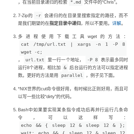
，在当前目录递归的检索
*.md
文件中的“Chris”。
7-Zip的
-r
会递归的在目录里搜索指定的路径，而不
是我们期望的在
指定目录中递归
，所以不要用。
详解
。
多进程使用下载工具wget的方法：
cat /tmp/url.txt | xargs -n 1 -P 8
wget -c;
，
url.txt
里一行一个地址，
-P 8
表示最多同时
运行8个进程，相比加
&
后台运行的方法可以指定进程
数。更好的方法是用
parallel
，例子见下面。
*NIX世界的cut命令很好用，有时候比正则好用，而且可
以写一些比较“dirty”的代码。
Bash中如果要实现某条指令成功后再并行运行几条命
令，可以这样写：
echo && { sleep 12 & sleep 12 & };
wait; echo && { sleep 12 & sleep 12