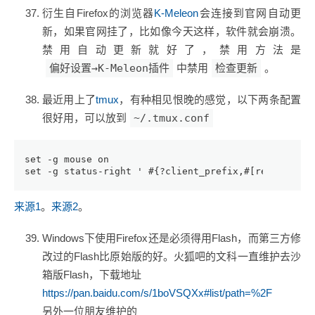
衍生自Firefox的浏览器
K-Meleon
会连接到官网自动更
新，如果官网挂了，比如像今天这样，软件就会崩溃。
禁用自动更新就好了，禁用方法是
偏好设置→K-Meleon插件
中禁用
检查更新
。
最近用上了
tmux
，有种相见恨晚的感觉，以下两条配置
很好用，可以放到
~/.tmux.conf
set -g mouse on
set -g status-right ' #{?client_prefix,#[reverse]<P
来源1
。
来源2
。
Windows下使用Firefox还是必须得用Flash，而第三方修
改过的Flash比原始版的好。火狐吧的文科一直维护去沙
箱版Flash，下载地址
https://pan.baidu.com/s/1boVSQXx#list/path=%2F
另外一位朋友维护的