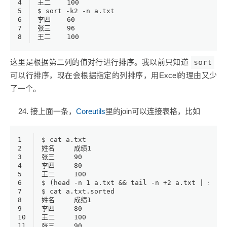
4
王二    100
5
$ sort -k2 -n a.txt
6
李四    60
7
张三    96
8
王二    100
这里是根据第二列的值对行进行排序。我以前只知道
sort
可以行排序，现在会根据指定的列排序，用Excel的理由又少
了一个。
接上面一条，
Coreutils
里的join可以连接表格，比如
1
$ cat a.txt
2
姓名	成绩1
3
张三	90
4
李四	80
5
王二	100
6
$ (head -n 1 a.txt && tail -n +2 a.txt | sort
7
$ cat a.txt.sorted
8
姓名	成绩1
9
李四	80
10
王二	100
11
张三	90