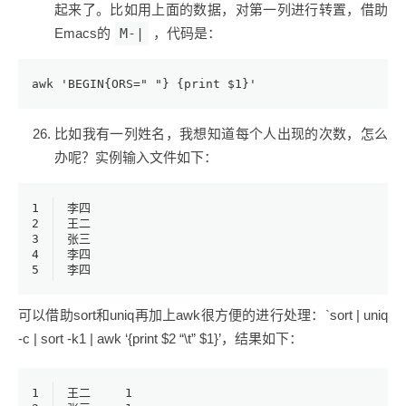
起来了。比如用上面的数据，对第一列进行转置，借助
Emacs的
M-|
，代码是：
awk 'BEGIN{ORS=" "} {print $1}'
比如我有一列姓名，我想知道每个人出现的次数，怎么
办呢？实例输入文件如下：
1
李四
2
王二
3
张三
4
李四
5
李四
可以借助sort和uniq再加上awk很方便的进行处理：`sort | uniq
-c | sort -k1 | awk ‘{print $2 “\t” $1}’，结果如下：
1
王二	1