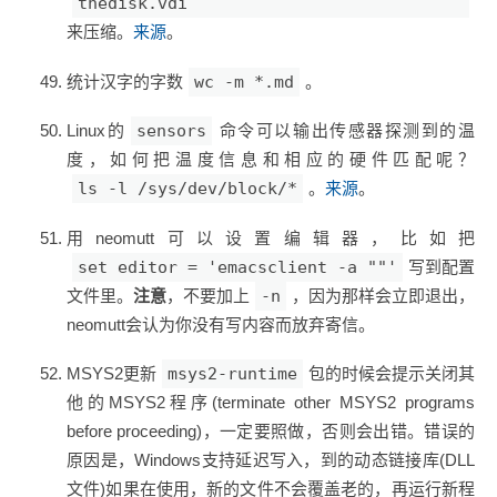
thedisk.vdi
来压缩。
来源
。
统计汉字的字数
wc -m *.md
。
Linux的
sensors
命令可以输出传感器探测到的温
度，如何把温度信息和相应的硬件匹配呢？
ls -l /sys/dev/block/*
。
来源
。
用neomutt可以设置编辑器，比如把
set editor = 'emacsclient -a ""'
写到配置
文件里。
注意
，不要加上
-n
，因为那样会立即退出，
neomutt会认为你没有写内容而放弃寄信。
MSYS2更新
msys2-runtime
包的时候会提示关闭其
他的MSYS2程序(terminate other MSYS2 programs
before proceeding)，一定要照做，否则会出错。错误的
原因是，Windows支持延迟写入，到的动态链接库(DLL
文件)如果在使用，新的文件不会覆盖老的，再运行新程