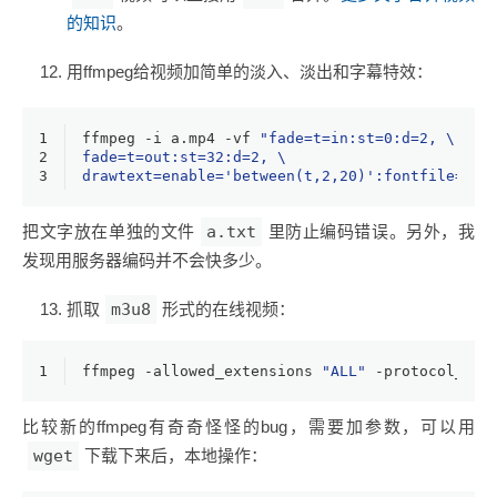
的知识
。
用ffmpeg给视频加简单的淡入、淡出和字幕特效：
1
ffmpeg -i a.mp4 -vf 
"fade=t=in:st=0:d=2, \
2
fade=t=out:st=32:d=2, \
3
drawtext=enable='between(t,2,20)':fontfile=Hir
把文字放在单独的文件
a.txt
里防止编码错误。另外，我
发现用服务器编码并不会快多少。
抓取
m3u8
形式的在线视频：
1
ffmpeg -allowed_extensions 
"ALL"
 -protocol_whi
比较新的ffmpeg有奇奇怪怪的bug，需要加参数，可以用
wget
下载下来后，本地操作：