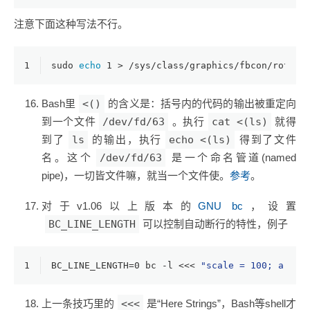
注意下面这种写法不行。
1
sudo 
echo
 1 > /sys/class/graphics/fbcon/rotate
Bash里
<()
的含义是：括号内的代码的输出被重定向
到一个文件
/dev/fd/63
。执行
cat <(ls)
就得
到了
ls
的输出，执行
echo <(ls)
得到了文件
名。这个
/dev/fd/63
是一个命名管道(named
pipe)，一切皆文件嘛，就当一个文件使。
参考
。
对于v1.06以上版本的
GNU bc
，设置
BC_LINE_LENGTH
可以控制自动断行的特性，例子
1
BC_LINE_LENGTH=0 bc -l <<< 
"scale = 100; a(1) 
上一条技巧里的
<<<
是“Here Strings”，Bash等shell才