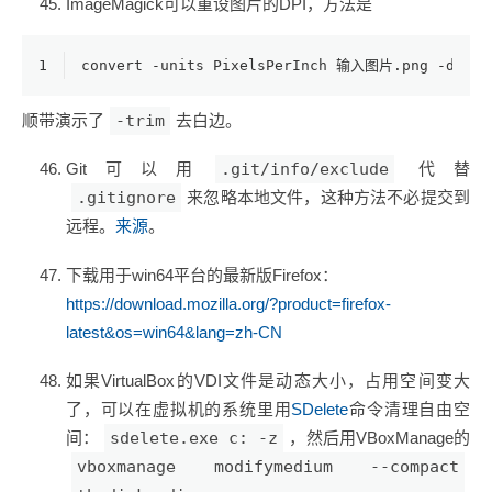
ImageMagick可以重设图片的DPI，方法是
1
convert -units PixelsPerInch 输入图片.png -dens
顺带演示了
-trim
去白边。
Git可以用
.git/info/exclude
代替
.gitignore
来忽略本地文件，这种方法不必提交到
远程。
来源
。
下载用于win64平台的最新版Firefox：
https://download.mozilla.org/?product=firefox-
latest&os=win64&lang=zh-CN
如果VirtualBox的VDI文件是动态大小，占用空间变大
了，可以在虚拟机的系统里用
SDelete
命令清理自由空
间：
sdelete.exe c: -z
，然后用VBoxManage的
vboxmanage modifymedium --compact