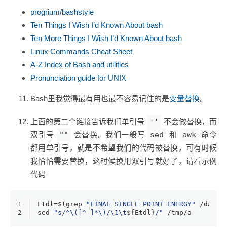
progrium/bashstyle
Ten Things I Wish I’d Known About bash
Ten More Things I Wish I’d Known About bash
Linux Commands Cheat Sheet
A-Z Index of Bash and utilities
Pronunciation guide for UNIX
Bash里我觉得最有用也最不容易记住的是
变量替换
。
上面的第二个链接告诉我们单引号
''
不会做替换，而
双引号
""
会替换。我们一般写
sed
和
awk
命令
都用单引号，就是不希望我们的代码被替换，可有时候
我恰恰需要替换，这时候换用双引号就好了，请看示例
代码
1
Etdl=$(grep 
"FINAL SINGLE POINT ENERGY"
 /data/
2
sed 
"s/^\([^ ]*\)/\1\t
${Etdl}
/"
 /tmp/a