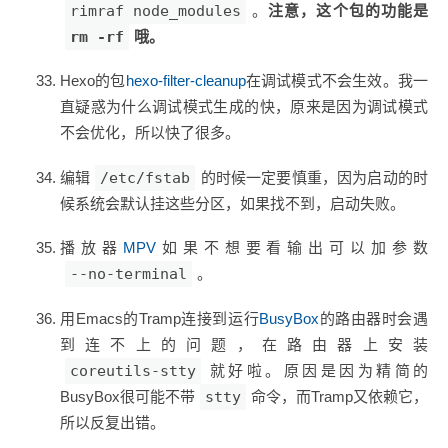
rimraf node_modules
。
注意，这个包的功能是
rm -rf
哦。
Hexo的包
hexo-filter-cleanup
在调试模式不会生效。我一
直疑惑为什么调试模式生成的快，原来是因为调试模式
不会优化，所以快了很多。
编辑
/etc/fstab
的时候一定要慎重，因为启动的时
候系统会默认挂这些分区，如果找不到，启动失败。
播放器
MPV
如果不想要看输出可以加参数
--no-terminal
。
用Emacs的Tramp连接到运行
BusyBox
的路由器时会遇
到连不上的问题，在路由器上安装
coreutils-stty
就好啦。原因是因为精简的
BusyBox很可能不带
stty
命令，而Tramp又依赖它，
所以反复出错。