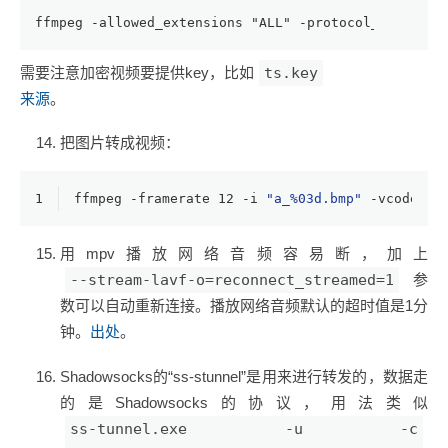
ffmpeg -allowed_extensions "ALL" -protocol_whitelis
需要注意加密视频要提供key，比如
ts.key
来源
。
把图片转成视频：
1
ffmpeg -framerate 12 -i 
"a_%03d.bmp"
 -vcodec l
用mpv播放网络音频容易断，加上
--stream-lavf-o=reconnect_streamed=1
参
数可以自动重新连接。播放网络音频默认的超时值是1分
钟。
出处
。
Shadowsocks的“ss-stunnel”是用来进行转发的，数据走
的是Shadowsocks的协议，用法类似
ss-tunnel.exe -u -c