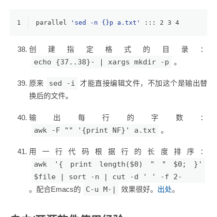
1
parallel 
'sed -n {}p a.txt'
 ::: 2 3 4
创建指定格式的目录：
echo {37..38}- | xargs mkdir -p
。
原来
sed -i
才能直接编辑文件，不加这个是输出替
换后的文件。
输出每行的字数：
awk -F "" '{print NF}' a.txt
。
用一行代码根据行的长度排序：
awk '{ print length($0) " " $0; }'
$file | sort -n | cut -d ' ' -f 2-
。配合Emacs的
C-u M-|
效果很好。
出处
。