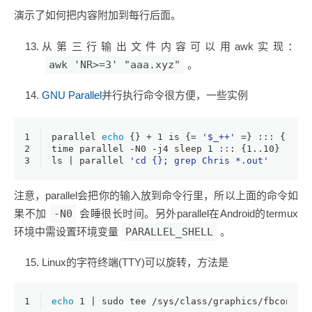
演示了如何把内容附加到每行后面。
从第三行输出文件内容可以用awk实现：
awk 'NR>=3' "aaa.xyz"
。
GNU Parallel
并行执行命令很方便，一些实例
1
parallel 
echo
 {} + 1 is {= 
'$_++'
 =} ::: {1..1
2
time parallel -N0 -j4 sleep 1 ::: {1..10}
3
ls | parallel 
'cd {}; grep Chris *.out'
注意，parallel会把你的输入放到命令行里，所以上面的命令如
果不加
-N0
会睡很长时间。另外parallel在Android的termux
环境中需设置环境变量
PARALLEL_SHELL
。
Linux的字符终端(TTY)可以旋转，方法是
1
echo
 1 | sudo tee /sys/class/graphics/fbcon/ro