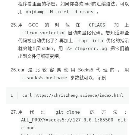
程序看里面的秘密，如果你喜欢Intel的汇编语法，可以
用
objdump -M intel -d emacs
。
用GCC的时候在
CFLAGS
加上
-ftree-vectorize
自动向量化代码。想知道哪些
代码被自动优化了？再加上
-fopt-info
优化的指示
就会输出到stderr，用
2> /tmp/err.log
把它们输
出到文件仔细研究吧。
curl是比较容易使用Socks5代理的，用
--socks5-hostname
参数就可以，示例
1
curl https://chriszheng.science/index.html --s
用代理
git clone
的方法：
ALL_PROXY=socks5://127.0.0.1:65500 git
clone