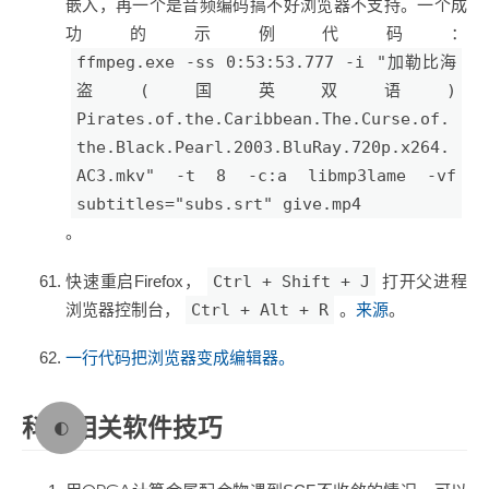
嵌入，再一个是音频编码搞不好浏览器不支持。一个成
功的示例代码：
ffmpeg.exe -ss 0:53:53.777 -i "加勒比海
盗(国英双语)
Pirates.of.the.Caribbean.The.Curse.of.
the.Black.Pearl.2003.BluRay.720p.x264.
AC3.mkv" -t 8 -c:a libmp3lame -vf
subtitles="subs.srt" give.mp4
。
快速重启Firefox，
Ctrl + Shift + J
打开父进程
浏览器控制台，
Ctrl + Alt + R
。
来源
。
一行代码把浏览器变成编辑器。
科学相关软件技巧
🌓