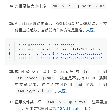
对目录按大小排序：
du -h -d 1 | sort -k1hr
。
Arch Linux滚动更新后，强制装载新的USB驱动，不拔
优盘直接起效。当然最简单的方法是重启。
来源
。
1
sudo modprobe -r usb-storage
2
sudo modprobe -S 5.0.5-arch1-1-ARCH -f usb-sto
3
sudo sh -c 
"echo 0 > /sys/bus/usb/devices/2-14
4
sudo sh -c 
"echo 1 > /sys/bus/usb/devices/2-14
成对替换可以用Coreutils里的
tr
，比如
tr 'abcd' 'jkmn'
，缺点是不支持UTF-8，遇到
中文就完蛋。这个需求可以用
sed
实现，比如
sed 'y/“”/「」/'
。
来源
。
显示文件某一行：
sed -n 233p a.txt
，注意要加
p
。如果要批量可以结合
GNU Parallel
，比如