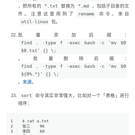
，把所有的
*.txt
替换为
*.md
，包括子目录的文
件。注意这里用到了
rename
命令，来自
util-linux
包。
批量添加后缀：
find . -type f -exec bash -c 'mv $0
$0.txt' {} \;
。批量删除后缀：
find . -type f -exec bash -c 'mv $0
${0%.*}' {} \;
。
来源
。
sort
命令其实非常强大，比如对一个「表格」进行
排序：
1
$ cat a.txt
2
张三    96
3
李四    60