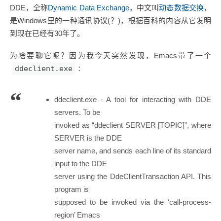
DDE，全称
Dynamic Data Exchange
，中文叫
动态数据交换
，
是Windows里的一种通讯协议(？)，根据百科的内容从它发明
到现在已经有30年了。
为啥要聊它呢？因为我今天突然发现，Emacs带了一个
ddeclient.exe
：
ddeclient.exe - A tool for interacting with DDE
servers. To be
invoked as “ddeclient SERVER [TOPIC]”, where
SERVER is the DDE
server name, and sends each line of its standard
input to the DDE
server using the DdeClientTransaction API. This
program is
supposed to be invoked via the ‘call-process-
region’ Emacs