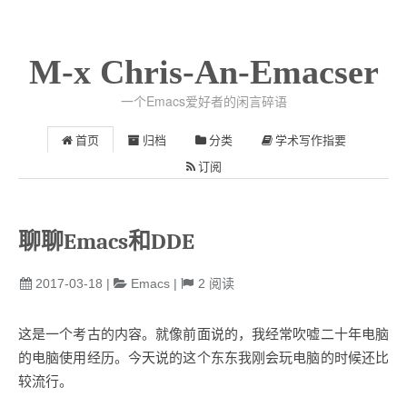
M-x Chris-An-Emacser
一个Emacs爱好者的闲言碎语
首页
归档
分类
学术写作指要
订阅
聊聊Emacs和DDE
2017-03-18
|
Emacs
|
2
阅读
这是一个考古的内容。就像前面说的，我经常吹嘘二十年电脑
的电脑使用经历。今天说的这个东东我刚会玩电脑的时候还比
较流行。