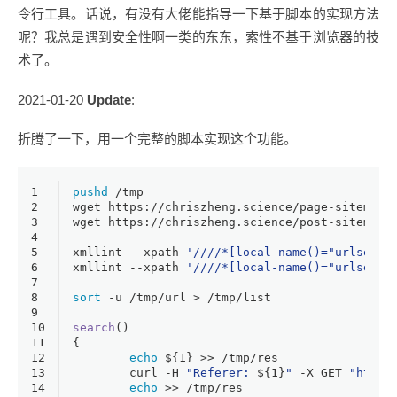
令行工具。话说，有没有大佬能指导一下基于脚本的实现方法
呢？我总是遇到安全性啊一类的东东，索性不基于浏览器的技
术了。
2021-01-20
Update
:
折腾了一下，用一个完整的脚本实现这个功能。
1
pushd
 /tmp
2
wget https://chriszheng.science/page-sitemap.
3
wget https://chriszheng.science/post-sitemap.
4
5
xmllint --xpath 
'////*[local-name()="urlset"]
6
xmllint --xpath 
'////*[local-name()="urlset"]
7
8
sort
 -u /tmp/url > /tmp/list
9
10
search
()
11
{
12
echo
${1}
 >> /tmp/res
13
	curl -H 
"Referer: 
${1}
"
 -X GET 
"http:
14
echo
 >> /tmp/res