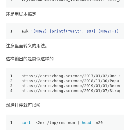
还是用脚本搞定
1
awk 
'(NR%2) {printf("%s\t", $0)} (NR%2!=1) {sy
注意里面转义的用法。
这样输出的是类似这样的
1
2
3
4
然后排序就可以啦
1
sort
 -k2nr /tmp/res-num | 
head
 -n20