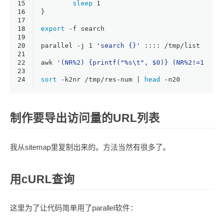
15
sleep
 1
16
}
17
18
export
 -f search
19
20
parallel -j 1 
'search {}'
 :::: /tmp/list
21
22
awk 
'(NR%2) {printf("%s\t", $0)} (NR%2!=1) {s
23
24
sort
 -k2nr /tmp/res-num | 
head
 -n20
制作要导出访问量的URL列表
我从sitemap里复制出来的。方法当然有很多了。
用cURL查询
这里为了让代码简单用了parallel软件：