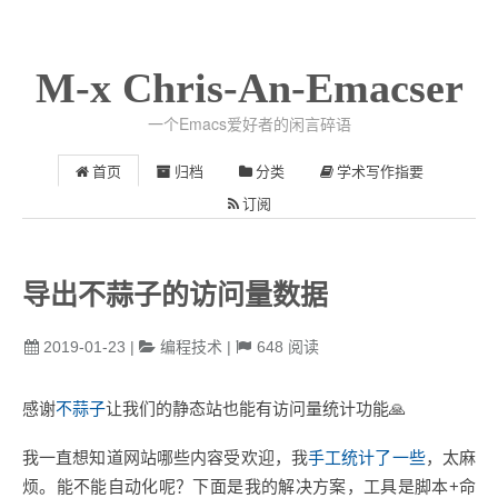
M-x Chris-An-Emacser
一个Emacs爱好者的闲言碎语
首页
归档
分类
学术写作指要
订阅
导出不蒜子的访问量数据
2019-01-23
|
编程技术
|
648
阅读
感谢
不蒜子
让我们的静态站也能有访问量统计功能🙏
我一直想知道网站哪些内容受欢迎，我
手工统计了一些
，太麻
烦。能不能自动化呢？下面是我的解决方案，工具是脚本+命