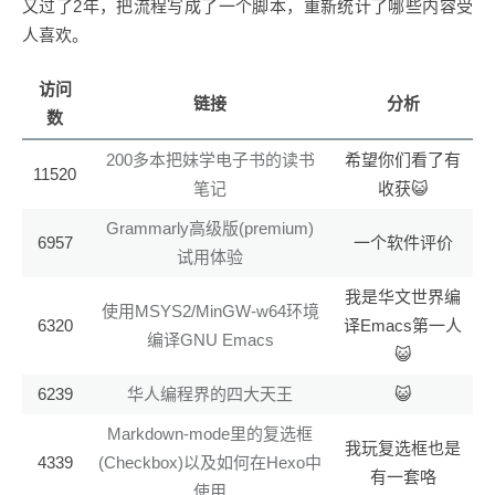
又过了2年，把流程写成了一个脚本，重新统计了哪些内容受
人喜欢。
访问
链接
分析
数
200多本把妹学电子书的读书
希望你们看了有
11520
笔记
收获😺
Grammarly高级版(premium)
6957
一个软件评价
试用体验
我是华文世界编
使用MSYS2/MinGW-w64环境
6320
译Emacs第一人
编译GNU Emacs
😺
6239
华人编程界的四大天王
😺
Markdown-mode里的复选框
我玩复选框也是
4339
(Checkbox)以及如何在Hexo中
有一套咯
使用