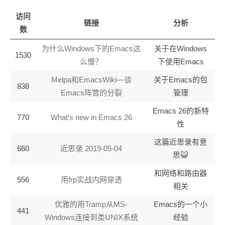
访问
链接
分析
数
为什么Windows下的Emacs这
关于在Windows
1530
么慢？
下使用Emacs
Melpa和EmacsWiki—谈
关于Emacs的包
838
Emacs阵营的分裂
管理
Emacs 26的新特
770
What’s new in Emacs 26
性
这篇近思录有意
660
近思录 2019-05-04
思😺
和网络和路由器
556
用frp实战内网穿透
相关
优雅的用Tramp从MS-
Emacs的一个小
441
Windows连接到类UNIX系统
经验